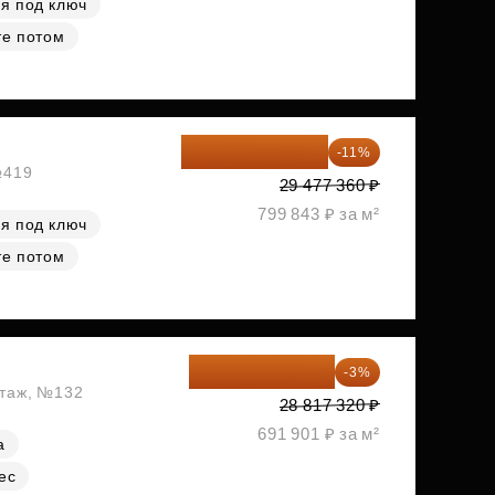
я под ключ
те потом
26 234 850 ₽
-11%
№419
29 477 360 ₽
799 843 ₽ за м²
я под ключ
те потом
27 952 800 ₽
-3%
этаж, №132
28 817 320 ₽
691 901 ₽ за м²
а
ес