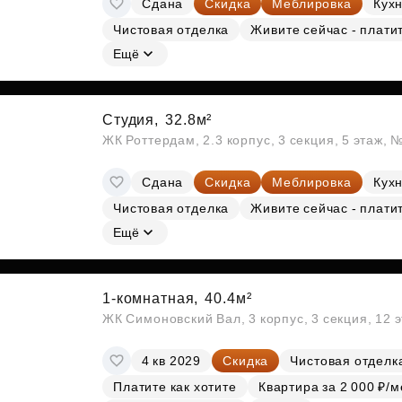
Сдана
Скидка
Меблировка
Кухн
Субсидии
Чистовая отделка
Живите сейчас - плати
Ещё
Студия,
32.8м²
ЖК Роттердам, 2.3 корпус, 3 секция, 5 этаж, 
Сдана
Скидка
Меблировка
Кухн
Чистовая отделка
Живите сейчас - плати
Ещё
1-комнатная,
40.4м²
ЖК Симоновский Вал, 3 корпус, 3 секция, 12 
4 кв 2029
Скидка
Чистовая отделк
Платите как хотите
Квартира за 2 000 ₽/м