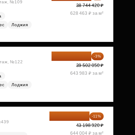
этаж, №109
38 744 420 ₽
628 463 ₽ за м²
а
ес
Лоджия
38 316 989 ₽
-3%
этаж, №122
39 502 050 ₽
643 983 ₽ за м²
а
ес
Лоджия
38 447 039 ₽
-11%
№439
43 198 920 ₽
644 004 ₽ за м²