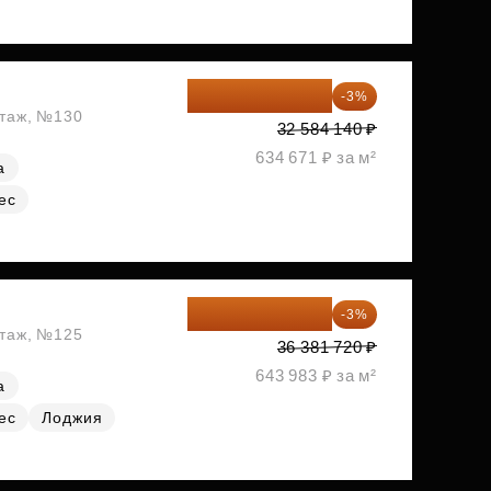
31 606 616 ₽
-3%
этаж, №130
32 584 140 ₽
634 671 ₽ за м²
а
ес
35 290 268 ₽
-3%
этаж, №125
36 381 720 ₽
643 983 ₽ за м²
а
ес
Лоджия