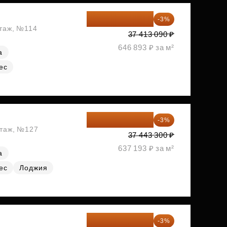
36 290 697 ₽
-3%
этаж, №114
37 413 090 ₽
646 893 ₽ за м²
а
ес
36 320 001 ₽
-3%
этаж, №127
37 443 300 ₽
637 193 ₽ за м²
а
ес
Лоджия
37 582 087 ₽
-3%