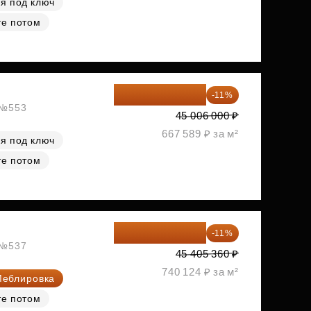
я под ключ
те потом
40 055 340 ₽
-11%
, №553
45 006 000 ₽
667 589 ₽ за м²
я под ключ
те потом
40 410 770 ₽
-11%
, №537
45 405 360 ₽
740 124 ₽ за м²
еблировка
те потом