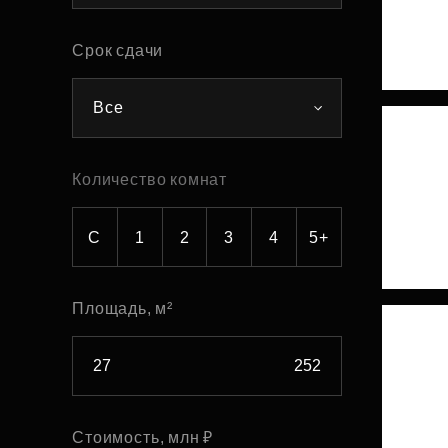
Рефинансирование
Срок сдачи
Все
Количество комнат
С
1
2
3
4
5+
Площадь, м²
Стоимость, млн ₽