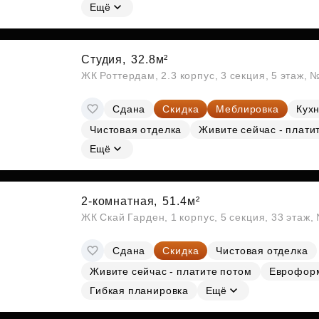
Ещё
Студия,
32.8м²
ЖК Роттердам, 2.3 корпус, 3 секция, 5 этаж, 
Сдана
Скидка
Меблировка
Кухн
Чистовая отделка
Живите сейчас - плати
Ещё
2-комнатная,
51.4м²
ЖК Скай Гарден, 1 корпус, 5 секция, 33 этаж
Сдана
Скидка
Чистовая отделка
Живите сейчас - платите потом
Еврофор
Гибкая планировка
Ещё