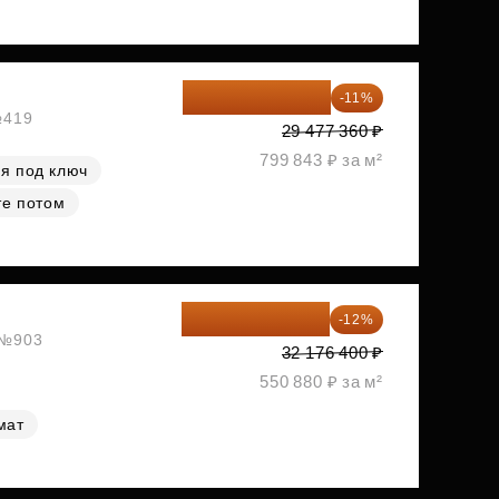
26 234 850 ₽
-11%
№419
29 477 360 ₽
799 843 ₽ за м²
я под ключ
те потом
28 315 232 ₽
-12%
, №903
32 176 400 ₽
550 880 ₽ за м²
мат