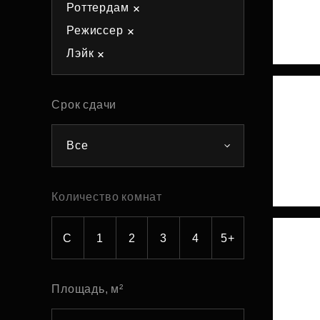
Роттердам
Рефинансирование
Режиссер
Лэйк
Срок сдачи
Все
Количество комнат
С
1
2
3
4
5+
Площадь, м²