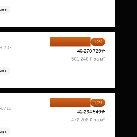
мат
35 438 234 ₽
-12%
, №237
40 270 720 ₽
501 248 ₽ за м²
мат
36 312 795 ₽
-12%
 №711
41 264 540 ₽
472 208 ₽ за м²
мат