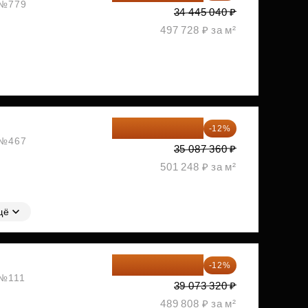
, №779
34 445 040 ₽
497 728 ₽ за м²
30 876 877 ₽
-12%
, №467
35 087 360 ₽
501 248 ₽ за м²
щё
34 384 522 ₽
-12%
 №111
39 073 320 ₽
489 808 ₽ за м²