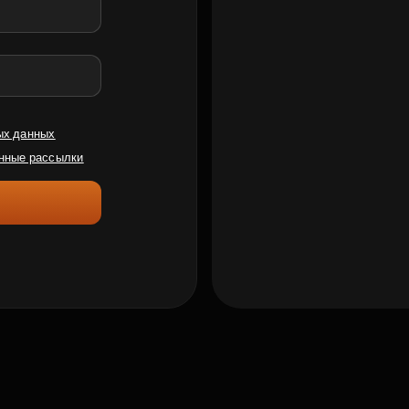
ых данных
нные рассылки