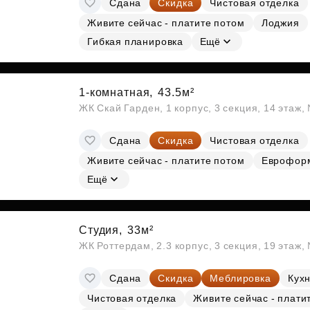
Сдана
Скидка
Чистовая отделка
Субсидии
Живите сейчас - платите потом
Лоджия
Гибкая планировка
Ещё
1-комнатная,
43.5м²
ЖК Скай Гарден, 1 корпус, 3 секция, 14 этаж
Сдана
Скидка
Чистовая отделка
Живите сейчас - платите потом
Еврофор
Ещё
Студия,
33м²
ЖК Роттердам, 2.3 корпус, 3 секция, 19 этаж
Сдана
Скидка
Меблировка
Кухн
Чистовая отделка
Живите сейчас - плати