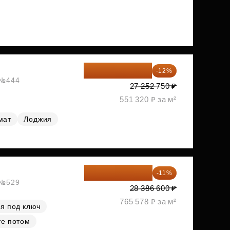
23 982 420 ₽
-12%
, №444
27 252 750 ₽
551 320 ₽ за м²
мат
Лоджия
25 264 074 ₽
-11%
, №529
28 386 600 ₽
765 578 ₽ за м²
я под ключ
те потом