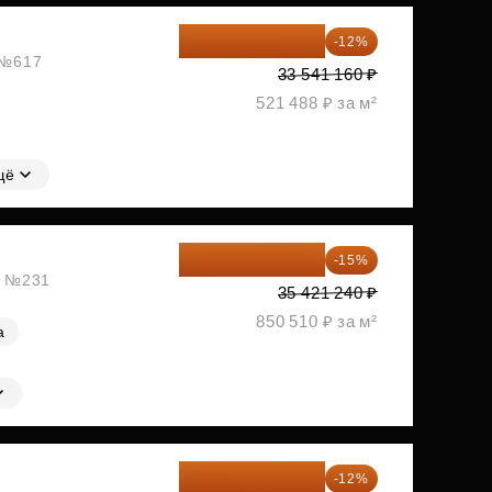
29 516 221 ₽
-12%
, №617
33 541 160 ₽
521 488 ₽ за м²
щё
30 108 054 ₽
-15%
ж, №231
35 421 240 ₽
850 510 ₽ за м²
а
30 311 635 ₽
-12%