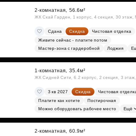
2-комнатная,
56.6м²
ЖК Скай Гарден, 1 корпус, 4 секция, 30 этаж
Сдана
Скидка
Чистовая отделка
Живите сейчас - платите потом
Мастер-зона с гардеробной
Лоджия
Е
1-комнатная,
35.4м²
ЖК Сидней Сити, 6.2 корпус, 2 секция, 3 эта
3 кв 2027
Скидка
Чистовая отделк
Платите как хотите
Постирочная
Можно оборудовать рабочее место
Ещё
2-комнатная,
60.9м²