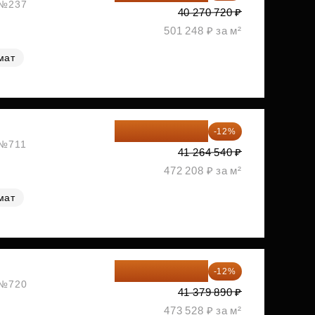
, №237
40 270 720 ₽
501 248 ₽ за м²
мат
36 312 795 ₽
-12%
 №711
41 264 540 ₽
472 208 ₽ за м²
мат
36 414 303 ₽
-12%
, №720
41 379 890 ₽
473 528 ₽ за м²