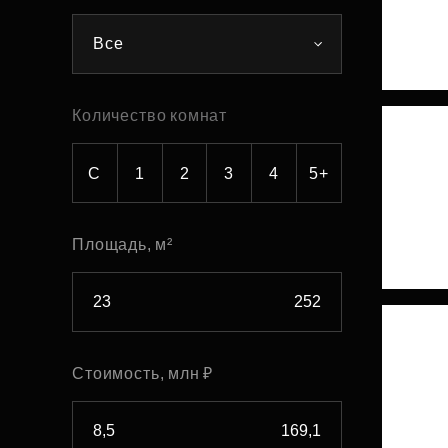
Рефинансирование
Все
Количество комнат
С
1
2
3
4
5+
Площадь, м²
Стоимость, млн ₽