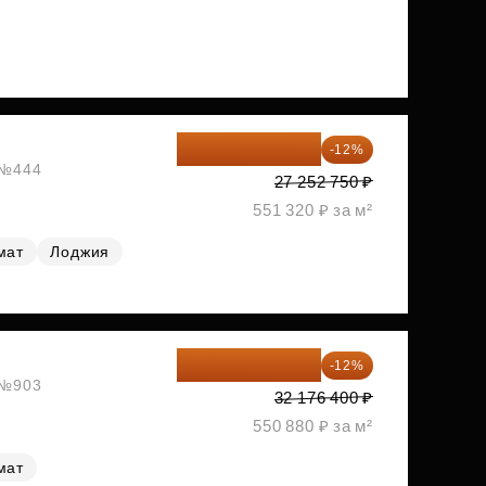
23 982 420 ₽
-12%
, №444
27 252 750 ₽
551 320 ₽ за м²
мат
Лоджия
28 315 232 ₽
-12%
, №903
32 176 400 ₽
550 880 ₽ за м²
мат