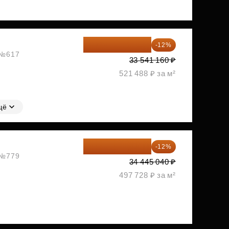
29 516 221 ₽
-12%
, №617
33 541 160 ₽
521 488 ₽ за м²
щё
30 311 635 ₽
-12%
, №779
34 445 040 ₽
497 728 ₽ за м²