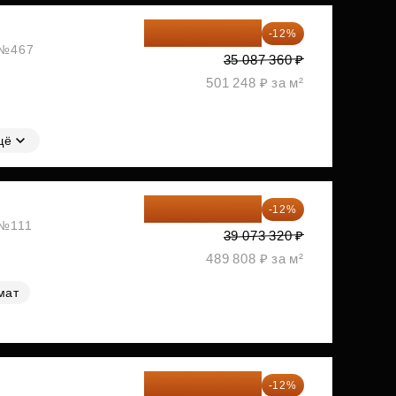
30 876 877 ₽
-12%
, №467
35 087 360 ₽
501 248 ₽ за м²
щё
34 384 522 ₽
-12%
 №111
39 073 320 ₽
489 808 ₽ за м²
мат
35 438 234 ₽
-12%