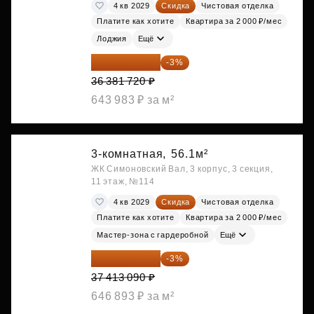
4 кв 2029
Скидка
Чистовая отделка
Платите как хотите
Квартира за 2 000 ₽/мес
Лоджия
Ещё
35 290 268 ₽
-3%
36 381 720 ₽
643 983 ₽ за м²
3-комнатная,
56.1м²
ЖК Симоновский Вал, 3 корпус, 3 секция,
11 этаж, №114
4 кв 2029
Скидка
Чистовая отделка
Платите как хотите
Квартира за 2 000 ₽/мес
Мастер-зона с гардеробной
Ещё
36 290 697 ₽
-3%
37 413 090 ₽
646 893 ₽ за м²