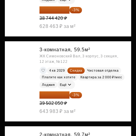
37 582 087 ₽
-3%
38 744 420 ₽
628 463 ₽ за м²
3-комнатная,
59.5м²
ЖК Симоновский Вал, 3 корпус, 3 секция,
12 этаж, №122
4 кв 2029
Скидка
Чистовая отделка
Платите как хотите
Квартира за 2 000 ₽/мес
Лоджия
Ещё
38 316 989 ₽
-3%
39 502 050 ₽
643 983 ₽ за м²
2-комнатная,
59.7м²