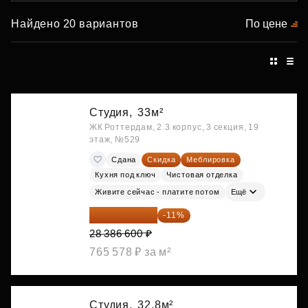
Найдено 20 вариантов
По цене
Студия,
33м²
ЖК Роттердам, 2.3 корпус, 3 секция, 19
этаж, №529
Сдана
Скидка
Меблировка
Кухня под ключ
Чистовая отделка
Живите сейчас - платите потом
Ещё
25 264 074 ₽
-11%
28 386 600 ₽
765 578 ₽ за м²
Студия,
32.8м²