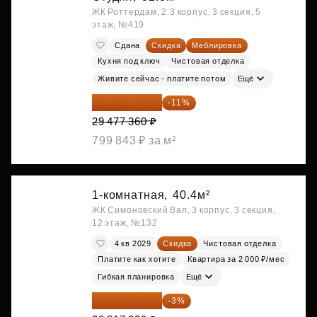
ЖК Роттердам, 2.3 корпус, 3 секция, 5
этаж, №419
Сдана
Скидка
Меблировка
Кухня под ключ
Чистовая отделка
Живите сейчас - платите потом
Ещё
26 234 850 ₽
-11%
29 477 360 ₽
799 843 ₽ за м²
1-комнатная,
40.4м²
ЖК Симоновский Вал, 3 корпус, 3 секция,
12 этаж, №132
4 кв 2029
Скидка
Чистовая отделка
Платите как хотите
Квартира за 2 000 ₽/мес
Гибкая планировка
Ещё
27 952 800 ₽
-3%