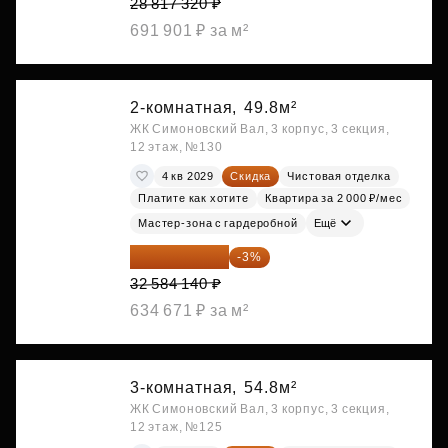
28 817 320 ₽
691 901 ₽ за м²
2-комнатная,
49.8м²
ЖК Симоновский Вал, 3 корпус, 3 секция,
12 этаж, №130
4 кв 2029
Скидка
Чистовая отделка
Платите как хотите
Квартира за 2 000 ₽/мес
Мастер-зона с гардеробной
Ещё
31 606 616 ₽
-3%
32 584 140 ₽
634 671 ₽ за м²
3-комнатная,
54.8м²
ЖК Симоновский Вал, 3 корпус, 3 секция,
12 этаж, №125