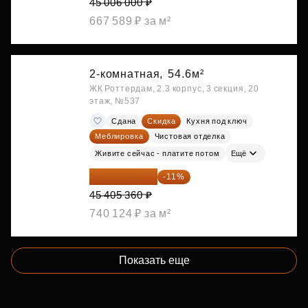
45 006 000 ₽
667 589 ₽ за м²
2-комнатная,
54.6м²
ЖК Роттердам, 2.3 корпус, 3 секция, 20
этаж, №537
Сдана
Скидка
Кухня под ключ
Меблировка
Чистовая отделка
Живите сейчас - платите потом
Ещё
40 410 770 ₽
-11%
45 405 360 ₽
740 124 ₽ за м²
Показать еще