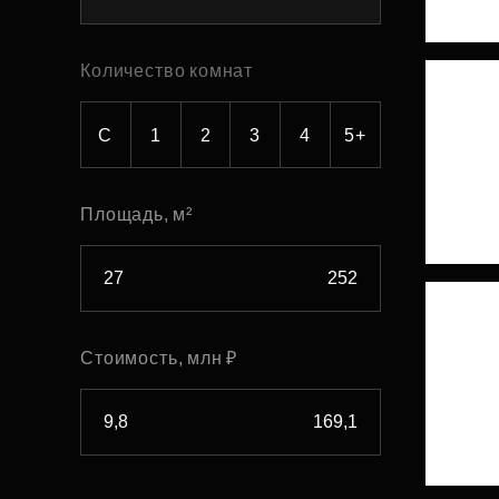
Рефинансирование
Количество комнат
С
1
2
3
4
5+
Площадь, м²
Стоимость, млн ₽