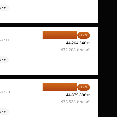
мат
36 312 795 ₽
-12%
 №711
41 264 540 ₽
472 208 ₽ за м²
мат
36 414 303 ₽
-12%
, №720
41 379 890 ₽
473 528 ₽ за м²
мат