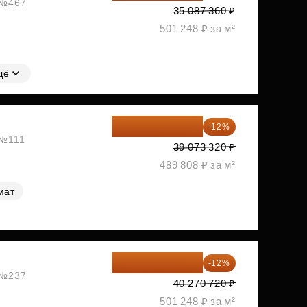
, №467
35 087 360 ₽
501 248 ₽ за м²
щё
34 384 522 ₽
-12%
 №111
39 073 320 ₽
489 808 ₽ за м²
мат
35 438 234 ₽
-12%
, №237
40 270 720 ₽
501 248 ₽ за м²