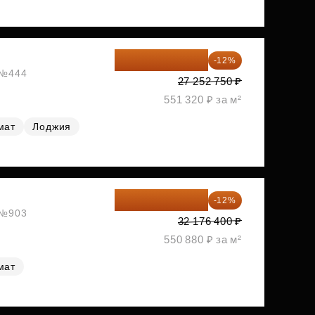
23 982 420 ₽
-12%
, №444
27 252 750 ₽
551 320 ₽ за м²
мат
Лоджия
28 315 232 ₽
-12%
, №903
32 176 400 ₽
550 880 ₽ за м²
мат