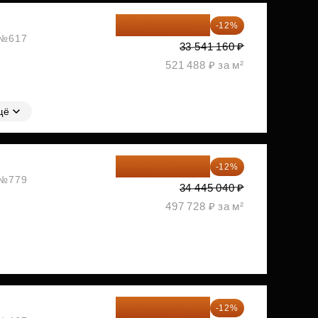
29 516 221 ₽
-12%
, №617
33 541 160 ₽
521 488 ₽ за м²
щё
30 311 635 ₽
-12%
, №779
34 445 040 ₽
497 728 ₽ за м²
30 876 877 ₽
-12%