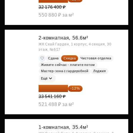
32 176 400 ₽
550 880 ₽ за м²
2-комнатная,
56.6м²
ЖК Скай Гарден, 1 корпус, 4 секция, 30
этаж, №617
Сдана
Скидка
Чистовая отделка
Живите сейчас - платите потом
Мастер-зона с гардеробной
Лоджия
Ещё
29 516 221 ₽
-12%
33 541 160 ₽
521 488 ₽ за м²
1-комнатная,
35.4м²