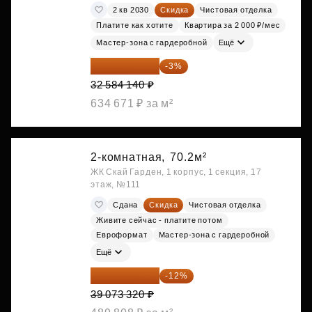
2 кв 2030
Скидка
Чистовая отделка
Платите как хотите
Квартира за 2 000 ₽/мес
Мастер-зона с гардеробной
Ещё
31 606 616 ₽
-3%
32 584 140 ₽
634 671 ₽ за м²
2-комнатная,
70.2м²
ЖК Скай Гарден, 1 корпус, 1 секция, 17
этаж, №111
Сдана
Скидка
Чистовая отделка
Живите сейчас - платите потом
Евроформат
Мастер-зона с гардеробной
Ещё
34 384 522 ₽
-12%
39 073 320 ₽