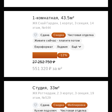
1-комнатная,
43.5м²
ЖК Скай Гарден, 1 корпус, 3 секция, 14
этаж, №444
Сдана
Скидка
Чистовая отделка
Живите сейчас - платите потом
Евроформат
Лоджия
Ещё
23 982 420 ₽
-12%
27 252 750 ₽
551 320 ₽ за м²
Студия,
33м²
ЖК Роттердам, 2.3 корпус, 3 секция, 19
этаж, №529
Сдана
Скидка
Меблировка
Кухня под ключ
Чистовая отделка