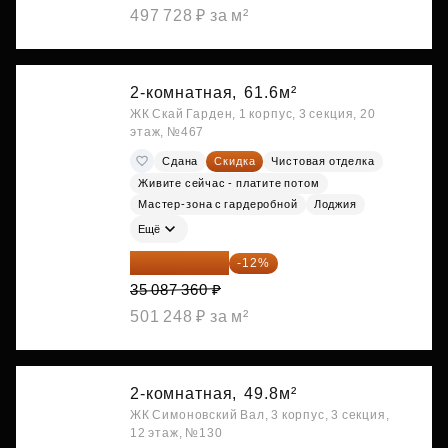
497 728 ₽ за м²
2-комнатная,
61.6м²
ЖК Скай Гарден, 1 корпус, 3 секция, 20
этаж, №467
Сдана
Скидка
Чистовая отделка
Живите сейчас - платите потом
Мастер-зона с гардеробной
Лоджия
Ещё
30 876 877 ₽
-12%
35 087 360 ₽
501 248 ₽ за м²
2-комнатная,
49.8м²
ЖК Симоновский Вал, 3 корпус, 3 секция,
12 этаж, №130