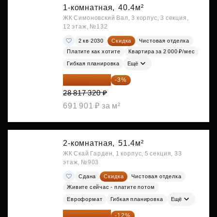
1-комнатная,
40.4м²
ЖК Симоновский Вал, 3 корпус, 3 секция,
12 этаж, №132
2 кв 2030
Скидка
Чистовая отделка
Платите как хотите
Квартира за 2 000 ₽/мес
Гибкая планировка
Ещё
27 952 800 ₽
-3%
28 817 320 ₽
691 901 ₽ за м²
2-комнатная,
51.4м²
ЖК Скай Гарден, 1 корпус, 5 секция, 33
этаж, №903
Сдана
Скидка
Чистовая отделка
Живите сейчас - платите потом
Евроформат
Гибкая планировка
Ещё
28 315 232 ₽
-12%