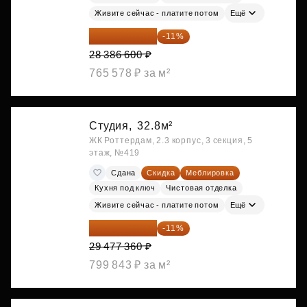
Живите сейчас - платите потом
Ещё
25 264 074 ₽
-11%
28 386 600 ₽
765 578 ₽ за м²
Студия,
32.8м²
ЖК Роттердам, 2.3 корпус, 3 секция, 5
этаж, №419
Сдана
Скидка
Меблировка
Кухня под ключ
Чистовая отделка
Живите сейчас - платите потом
Ещё
26 234 850 ₽
-11%
29 477 360 ₽
799 843 ₽ за м²