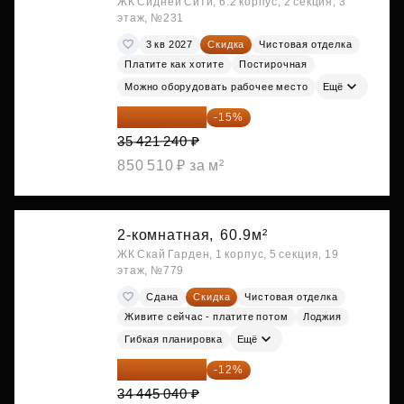
ЖК Сидней Сити, 6.2 корпус, 2 секция, 3
этаж, №231
3 кв 2027
Скидка
Чистовая отделка
Платите как хотите
Постирочная
Можно оборудовать рабочее место
Ещё
30 108 054 ₽
-15%
35 421 240 ₽
850 510 ₽ за м²
2-комнатная,
60.9м²
ЖК Скай Гарден, 1 корпус, 5 секция, 19
этаж, №779
Сдана
Скидка
Чистовая отделка
Живите сейчас - платите потом
Лоджия
Гибкая планировка
Ещё
30 311 635 ₽
-12%
34 445 040 ₽