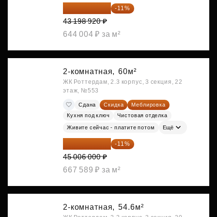
38 447 039 ₽
-11%
43 198 920 ₽
644 004 ₽ за м²
2-комнатная,
60м²
ЖК Роттердам, 2.3 корпус, 3 секция, 22
этаж, №553
Сдана
Скидка
Меблировка
Кухня под ключ
Чистовая отделка
Живите сейчас - платите потом
Ещё
40 055 340 ₽
-11%
45 006 000 ₽
667 589 ₽ за м²
2-комнатная,
54.6м²