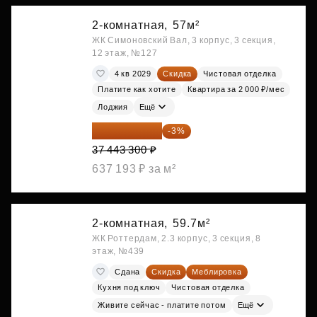
2-комнатная,
57м²
ЖК Симоновский Вал, 3 корпус, 3 секция,
12 этаж, №127
4 кв 2029
Скидка
Чистовая отделка
Платите как хотите
Квартира за 2 000 ₽/мес
Лоджия
Ещё
36 320 001 ₽
-3%
37 443 300 ₽
637 193 ₽ за м²
2-комнатная,
59.7м²
ЖК Роттердам, 2.3 корпус, 3 секция, 8
этаж, №439
Сдана
Скидка
Меблировка
Кухня под ключ
Чистовая отделка
Живите сейчас - платите потом
Ещё