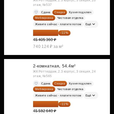
ЖК Роттердам, 2.3 корпус, 3 секция, 20
этаж, №537
Сдана
Скидка
Кухня под ключ
Меблировка
Чистовая отделка
Живите сейчас - платите потом
Ещё
40 410 770 ₽
-11%
45 405 360 ₽
740 124 ₽ за м²
2-комнатная,
54.4м²
ЖК Роттердам, 2.3 корпус, 3 секция, 24
этаж, №565
Сдана
Скидка
Кухня под ключ
Меблировка
Чистовая отделка
Живите сейчас - платите потом
Ещё
40 577 450 ₽
-11%
45 592 640 ₽