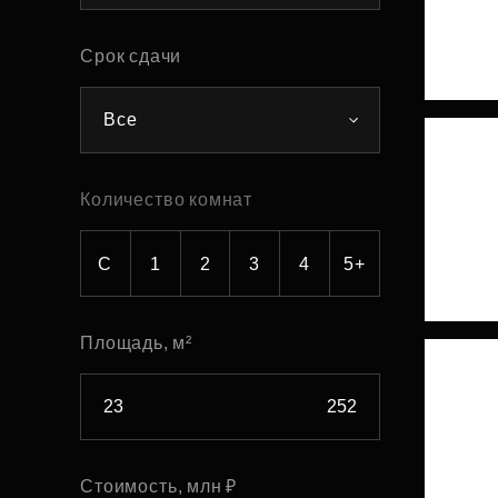
Рефинансирование
Срок сдачи
Все
Количество комнат
С
1
2
3
4
5+
Площадь, м²
Стоимость, млн ₽