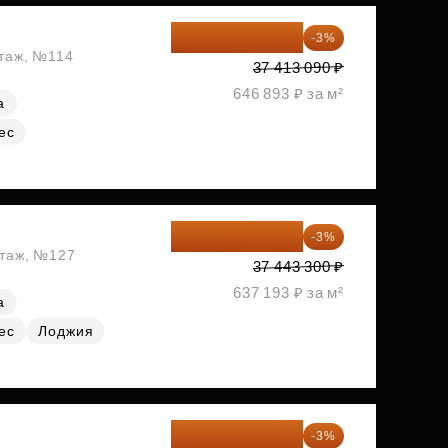
36 290 697 ₽
-3%
этаж, №114
37 413 090 ₽
646 893 ₽ за м²
а
ес
36 320 001 ₽
-3%
этаж, №127
37 443 300 ₽
637 193 ₽ за м²
а
ес
Лоджия
37 582 087 ₽
-3%