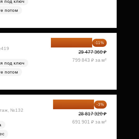
я под ключ
те потом
26 234 850 ₽
-11%
№419
29 477 360 ₽
799 843 ₽ за м²
я под ключ
те потом
27 952 800 ₽
-3%
этаж, №132
28 817 320 ₽
691 901 ₽ за м²
а
ес