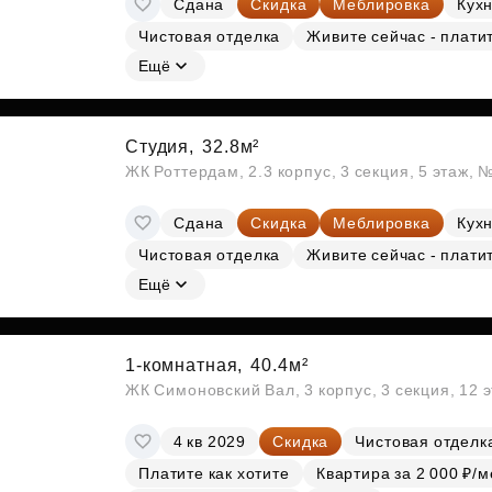
Сдана
Скидка
Меблировка
Кухн
Субсидии
Чистовая отделка
Живите сейчас - плати
Ещё
Студия,
32.8м²
ЖК Роттердам, 2.3 корпус, 3 секция, 5 этаж, 
Сдана
Скидка
Меблировка
Кухн
Чистовая отделка
Живите сейчас - плати
Ещё
1-комнатная,
40.4м²
ЖК Симоновский Вал, 3 корпус, 3 секция, 12 
4 кв 2029
Скидка
Чистовая отделк
Платите как хотите
Квартира за 2 000 ₽/м