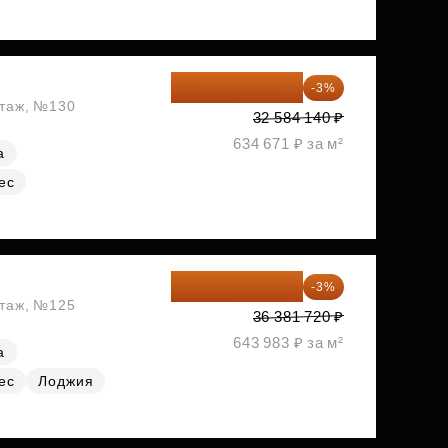
31 606 616 ₽
-3%
этаж, №130
32 584 140 ₽
634 671 ₽ за м²
а
ес
35 290 268 ₽
-3%
этаж, №125
36 381 720 ₽
643 983 ₽ за м²
а
ес
Лоджия