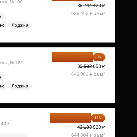
этаж, №109
38 744 420 ₽
628 463 ₽ за м²
а
ес
Лоджия
38 316 989 ₽
-3%
этаж, №122
39 502 050 ₽
643 983 ₽ за м²
а
ес
Лоджия
38 447 039 ₽
-11%
№439
43 198 920 ₽
644 004 ₽ за м²