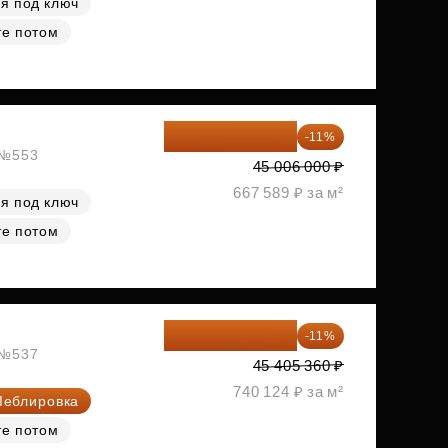
я под ключ
те потом
40 055 340 ₽
-11%
, №553
45 006 000 ₽
667 589 ₽ за м²
я под ключ
те потом
40 410 770 ₽
-11%
, №537
45 405 360 ₽
740 124 ₽ за м²
еблировка
те потом