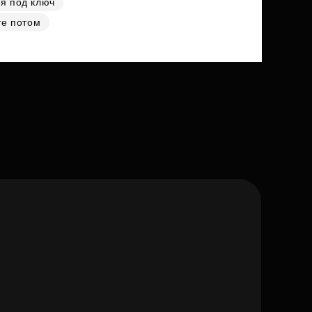
я под ключ
те потом