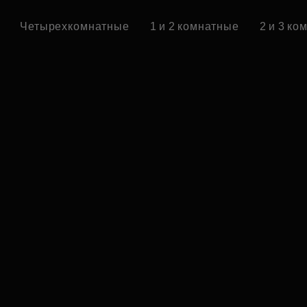
Четырехкомнатные
1 и 2 комнатные
2 и 3 к