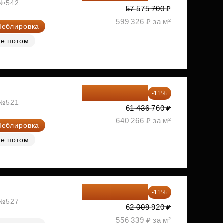
, №542
57 575 700 ₽
599 326 ₽ за м²
еблировка
те потом
54 678 716 ₽
-11%
, №521
61 436 760 ₽
640 266 ₽ за м²
еблировка
те потом
55 188 829 ₽
-11%
, №527
62 009 920 ₽
556 339 ₽ за м²