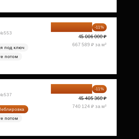
40 055 340 ₽
-11%
, №553
45 006 000 ₽
667 589 ₽ за м²
я под ключ
те потом
40 410 770 ₽
-11%
, №537
45 405 360 ₽
740 124 ₽ за м²
еблировка
те потом