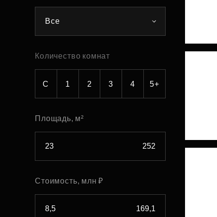
Рефинансирование
Все
Количество комнат
С
1
2
3
4
5+
Площадь, м²
Стоимость, млн ₽