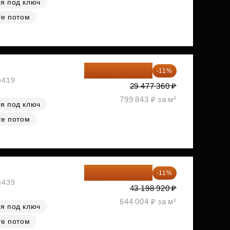
я под ключ
те потом
26 234 850 ₽
-11%
№419
29 477 360 ₽
799 843 ₽ за м²
я под ключ
те потом
38 447 039 ₽
-11%
№439
43 198 920 ₽
644 004 ₽ за м²
я под ключ
те потом