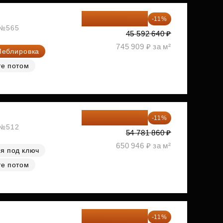
40 577 450 ₽
-11%
, №565
45 592 640 ₽
745 909 ₽ за м²
еблировка
те потом
48 755 855 ₽
-11%
, №512
54 781 860 ₽
650 946 ₽ за м²
я под ключ
те потом
51 242 373 ₽
-11%