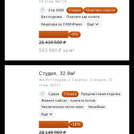
19 этаж, №214
2 кв 2030
Скидка
Квартира недели
Без отделки
Платите как хотите
Квартира за 2 000 ₽/мес
Ещё
23 404 340 ₽
-8%
25 439 500 ₽
563 960 ₽ за м²
Студия,
32.8м²
ЖК Роттердам, 2.3 корпус, 3 секция, 23
этаж, №557
Сдана
Скидка
Предчистовая отделка
Живите сейчас - платите потом
Увеличенное число окон
Линейная
Ещё
23 645 126 ₽
-16%
28 148 960 ₽