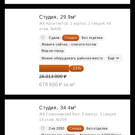
Студия,
29.9м²
ЖК Архитектор, 1 корпус, 2 секция, 40
этаж, №406
Сдана
Скидка
Без отделки
Живите сейчас - платите потом
Вид на город
Можно оборудовать рабочее место
Ещё
20 290 140 ₽
-22%
26 013 000 ₽
678 600 ₽ за м²
Студия,
34.4м²
ЖК Симоновский Вал, 3 корпус, 3 секция,
19 этаж, №208
2 кв 2030
Скидка
Без отделки