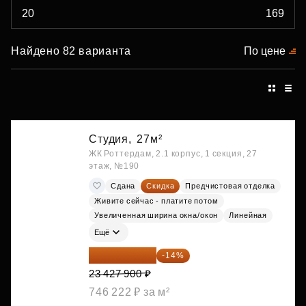
Найдено 82 варианта
По цене
Студия,
27м²
ЖК Роттердам, 2.1 корпус, 1 секция, 27
этаж, №190
Сдана
Скидка
Предчистовая отделка
Живите сейчас - платите потом
Увеличенная ширина окна/окон
Линейная
Ещё
20 147 994 ₽
-14%
23 427 900 ₽
746 222 ₽ за м²