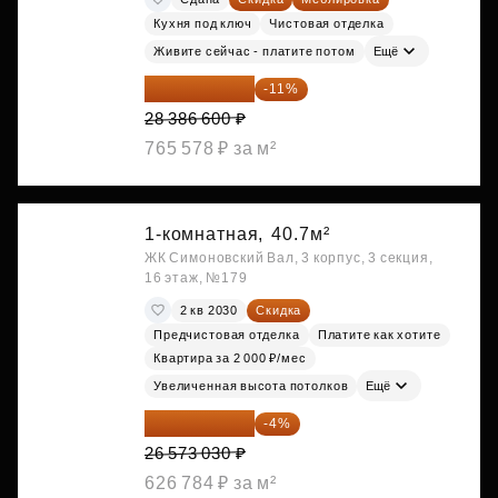
Кухня под ключ
Чистовая отделка
Живите сейчас - платите потом
Ещё
25 264 074 ₽
-11%
28 386 600 ₽
765 578 ₽ за м²
1-комнатная,
40.7м²
ЖК Симоновский Вал, 3 корпус, 3 секция,
16 этаж, №179
2 кв 2030
Скидка
Предчистовая отделка
Платите как хотите
Квартира за 2 000 ₽/мес
Увеличенная высота потолков
Ещё
25 510 109 ₽
-4%
26 573 030 ₽
626 784 ₽ за м²