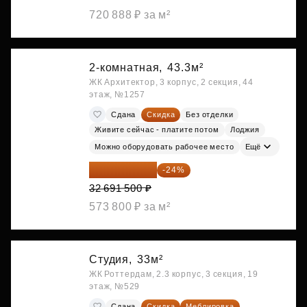
720 888 ₽ за м²
2-комнатная,
43.3м²
ЖК Архитектор, 3 корпус, 2 секция, 44
этаж, №1257
Сдана
Скидка
Без отделки
Живите сейчас - платите потом
Лоджия
Можно оборудовать рабочее место
Ещё
24 845 540 ₽
-24%
32 691 500 ₽
573 800 ₽ за м²
Студия,
33м²
ЖК Роттердам, 2.3 корпус, 3 секция, 19
этаж, №529
Сдана
Скидка
Меблировка