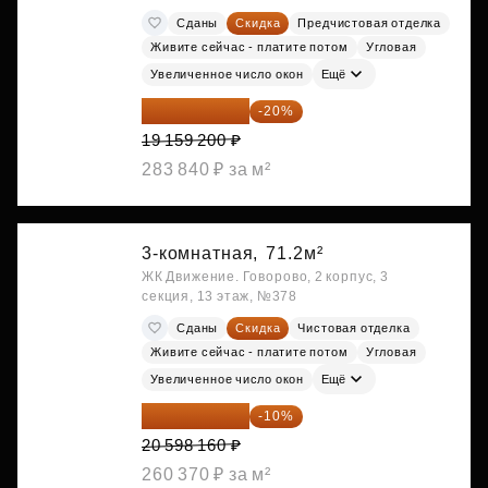
Сданы
Скидка
Предчистовая отделка
Живите сейчас - платите потом
Угловая
Увеличенное число окон
Ещё
15 327 360 ₽
-20%
19 159 200 ₽
283 840 ₽ за м²
3-комнатная,
71.2м²
ЖК Движение. Говорово, 2 корпус, 3
секция, 13 этаж, №378
Сданы
Скидка
Чистовая отделка
Живите сейчас - платите потом
Угловая
Увеличенное число окон
Ещё
18 538 344 ₽
-10%
20 598 160 ₽
260 370 ₽ за м²