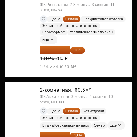
ЖК Роттердам, 2.3 корпус, 3 секция, 11
этаж, №463
Сдана
Скидка
Предчистовая отделка
Живите сейчас - платите потом
Евроформат
Увеличенное число окон
Ещё
34 338 595 ₽
-16%
40 879 280 ₽
574 224 ₽ за м²
2-комнатная,
60.5м²
ЖК Архитектор, 3 корпус, 1 секция, 40
этаж, №1031
Сдана
Скидка
Без отделки
Живите сейчас - платите потом
Вид на Юго-западный парк
Эркер
Ещё
34 402 236 ₽
-13%