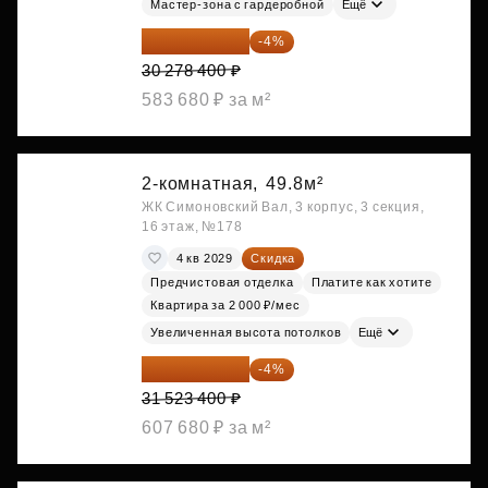
Мастер-зона с гардеробной
Ещё
29 067 264 ₽
-4%
30 278 400 ₽
583 680 ₽ за м²
2-комнатная,
49.8м²
ЖК Симоновский Вал, 3 корпус, 3 секция,
16 этаж, №178
4 кв 2029
Скидка
Предчистовая отделка
Платите как хотите
Квартира за 2 000 ₽/мес
Увеличенная высота потолков
Ещё
30 262 464 ₽
-4%
31 523 400 ₽
607 680 ₽ за м²