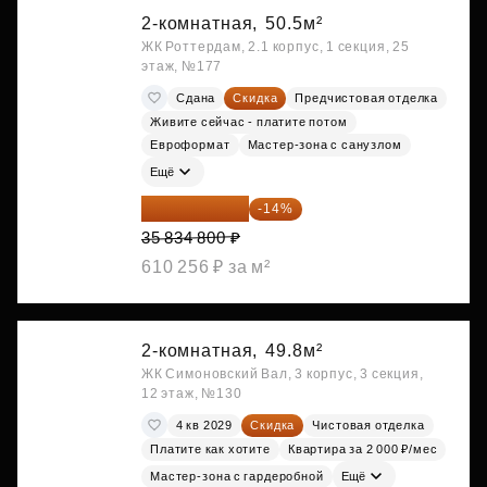
2-комнатная,
50.5м²
ЖК Роттердам, 2.1 корпус, 1 секция, 25
этаж, №177
Сдана
Скидка
Предчистовая отделка
Живите сейчас - платите потом
Евроформат
Мастер-зона с санузлом
Ещё
30 817 928 ₽
-14%
35 834 800 ₽
610 256 ₽ за м²
2-комнатная,
49.8м²
ЖК Симоновский Вал, 3 корпус, 3 секция,
12 этаж, №130
4 кв 2029
Скидка
Чистовая отделка
Платите как хотите
Квартира за 2 000 ₽/мес
Мастер-зона с гардеробной
Ещё