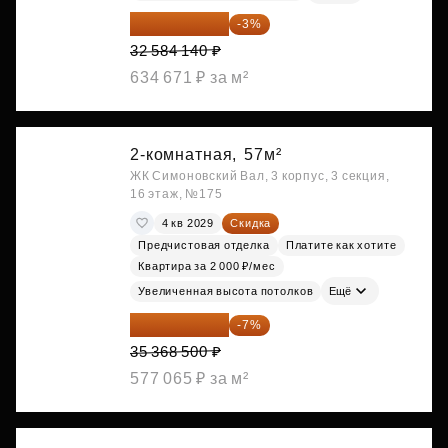
31 606 616 ₽
-3%
32 584 140 ₽
634 671 ₽ за м²
2-комнатная,
57м²
ЖК Симоновский Вал, 3 корпус, 3 секция,
16 этаж, №175
4 кв 2029
Скидка
Предчистовая отделка
Платите как хотите
Квартира за 2 000 ₽/мес
Увеличенная высота потолков
Ещё
32 892 705 ₽
-7%
35 368 500 ₽
577 065 ₽ за м²