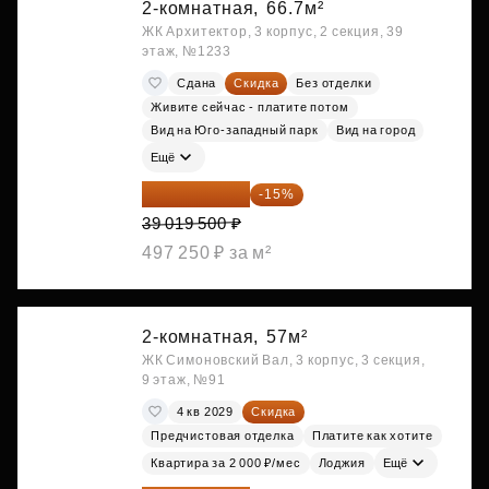
2-комнатная,
66.7м²
ЖК Архитектор, 3 корпус, 2 секция, 39
этаж, №1233
Сдана
Скидка
Без отделки
Живите сейчас - платите потом
Вид на Юго-западный парк
Вид на город
Ещё
33 166 575 ₽
-15%
39 019 500 ₽
497 250 ₽ за м²
2-комнатная,
57м²
ЖК Симоновский Вал, 3 корпус, 3 секция,
9 этаж, №91
4 кв 2029
Скидка
Предчистовая отделка
Платите как хотите
Квартира за 2 000 ₽/мес
Лоджия
Ещё