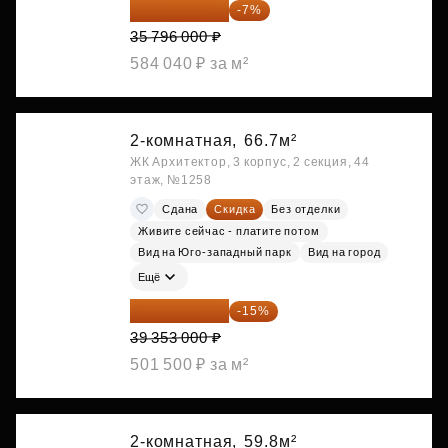
33 290 280 ₽
-7%
35 796 000 ₽
584 040 ₽ за м²
2-комнатная,
66.7м²
ЖК Архитектор, 3 корпус, 2 секция, 44
этаж, №1258
Сдана
Скидка
Без отделки
Живите сейчас - платите потом
Вид на Юго-западный парк
Вид на город
Ещё
33 450 050 ₽
-15%
39 353 000 ₽
501 500 ₽ за м²
2-комнатная,
59.8м²