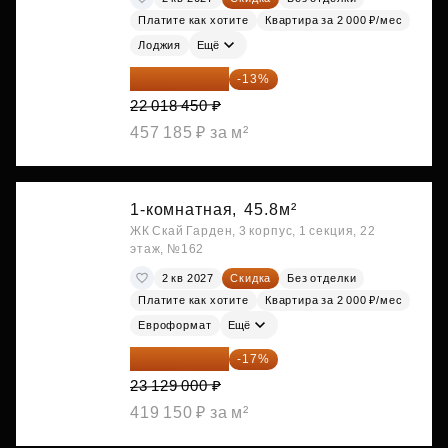
Платите как хотите
Квартира за 2 000 ₽/мес
Лоджия
Ещё
19 156 052 ₽
-13%
22 018 450 ₽
457 185 ₽ за м²
1-комнатная,
45.8м²
ЖК Скай Гарден, 3 корпус, 1 секция, 22
этаж, №162
2 кв 2027
Скидка
Без отделки
Платите как хотите
Квартира за 2 000 ₽/мес
Евроформат
Ещё
19 197 070 ₽
-17%
23 129 000 ₽
419 150 ₽ за м²