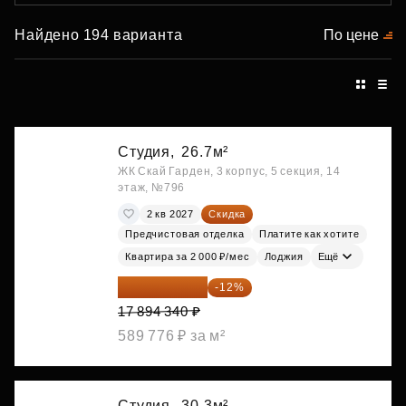
Найдено 194 варианта
По цене
Студия,
26.7м²
ЖК Скай Гарден, 3 корпус, 5 секция, 14
этаж, №796
2 кв 2027
Скидка
Предчистовая отделка
Платите как хотите
Квартира за 2 000 ₽/мес
Лоджия
Ещё
15 747 019 ₽
-12%
17 894 340 ₽
589 776 ₽ за м²
Студия,
30.3м²