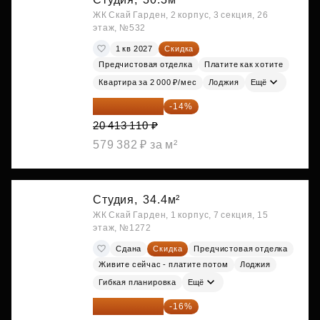
ЖК Скай Гарден, 2 корпус, 3 секция, 26
этаж, №532
1 кв 2027
Скидка
Предчистовая отделка
Платите как хотите
Квартира за 2 000 ₽/мес
Лоджия
Ещё
17 555 275 ₽
-14%
20 413 110 ₽
579 382 ₽ за м²
Студия,
34.4м²
ЖК Скай Гарден, 1 корпус, 7 секция, 15
этаж, №1272
Сдана
Скидка
Предчистовая отделка
Живите сейчас - платите потом
Лоджия
Гибкая планировка
Ещё
18 383 635 ₽
-16%