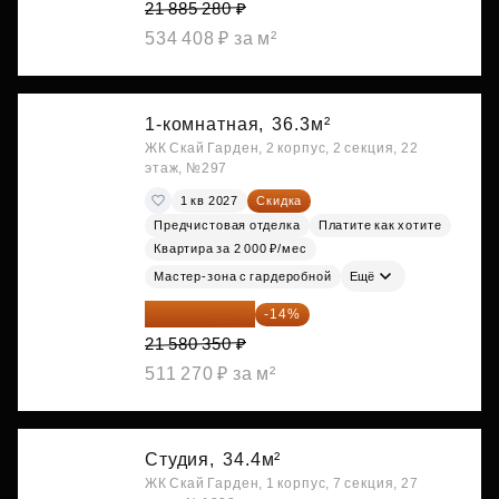
21 885 280 ₽
534 408 ₽ за м²
1-комнатная,
36.3м²
ЖК Скай Гарден, 2 корпус, 2 секция, 22
этаж, №297
1 кв 2027
Скидка
Предчистовая отделка
Платите как хотите
Квартира за 2 000 ₽/мес
Мастер-зона с гардеробной
Ещё
18 559 101 ₽
-14%
21 580 350 ₽
511 270 ₽ за м²
Студия,
34.4м²
ЖК Скай Гарден, 1 корпус, 7 секция, 27