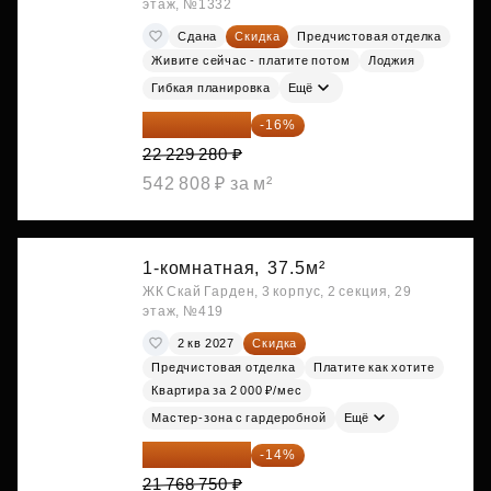
этаж, №1332
Сдана
Скидка
Предчистовая отделка
Живите сейчас - платите потом
Лоджия
Гибкая планировка
Ещё
18 672 595 ₽
-16%
22 229 280 ₽
542 808 ₽ за м²
1-комнатная,
37.5м²
ЖК Скай Гарден, 3 корпус, 2 секция, 29
этаж, №419
2 кв 2027
Скидка
Предчистовая отделка
Платите как хотите
Квартира за 2 000 ₽/мес
Мастер-зона с гардеробной
Ещё
18 721 125 ₽
-14%
21 768 750 ₽