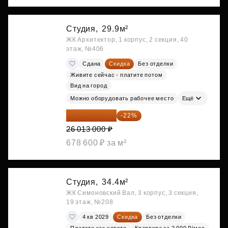
Студия,
29.9м²
ЖК Архитектор, 1 корпус, 2 секция, 40
этаж, №406
Сдана
Скидка
Без отделки
Живите сейчас - платите потом
Вид на город
Можно оборудовать рабочее место
Ещё
20 290 140 ₽
-22%
26 013 000 ₽
678 600 ₽ за м²
Студия,
34.4м²
ЖК Симоновский Вал, 3 корпус, 3 секция,
19 этаж, №208
4 кв 2029
Скидка
Без отделки