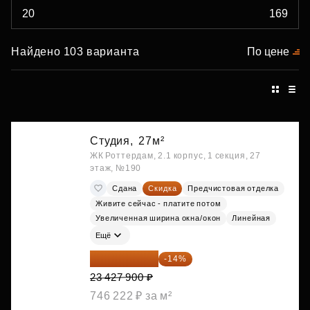
Найдено 103 варианта
По цене
Студия,
27м²
ЖК Роттердам, 2.1 корпус, 1 секция, 27
этаж, №190
Сдана
Скидка
Предчистовая отделка
Живите сейчас - платите потом
Увеличенная ширина окна/окон
Линейная
Ещё
20 147 994 ₽
-14%
23 427 900 ₽
746 222 ₽ за м²