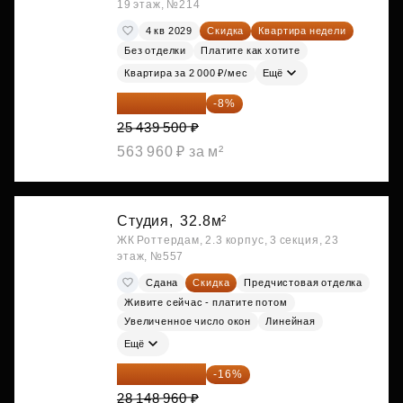
19 этаж, №214
4 кв 2029
Скидка
Квартира недели
Без отделки
Платите как хотите
Квартира за 2 000 ₽/мес
Ещё
23 404 340 ₽
-8%
25 439 500 ₽
563 960 ₽ за м²
Студия,
32.8м²
ЖК Роттердам, 2.3 корпус, 3 секция, 23
этаж, №557
Сдана
Скидка
Предчистовая отделка
Живите сейчас - платите потом
Увеличенное число окон
Линейная
Ещё
23 645 126 ₽
-16%
28 148 960 ₽