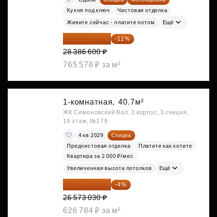
Кухня под ключ
Чистовая отделка
Живите сейчас - платите потом
Ещё
25 264 074 ₽
-11%
28 386 600 ₽
765 578 ₽ за м²
1-комнатная,
40.7м²
ЖК Симоновский Вал, 3 корпус, 3 секция,
16 этаж, №179
4 кв 2029
Скидка
Предчистовая отделка
Платите как хотите
Квартира за 2 000 ₽/мес
Увеличенная высота потолков
Ещё
25 510 109 ₽
-4%
26 573 030 ₽
626 784 ₽ за м²