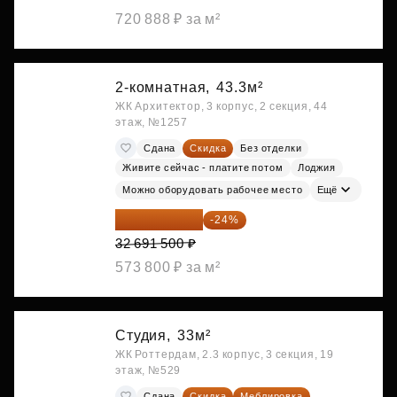
720 888 ₽ за м²
2-комнатная,
43.3м²
ЖК Архитектор, 3 корпус, 2 секция, 44
этаж, №1257
Сдана
Скидка
Без отделки
Живите сейчас - платите потом
Лоджия
Можно оборудовать рабочее место
Ещё
24 845 540 ₽
-24%
32 691 500 ₽
573 800 ₽ за м²
Студия,
33м²
ЖК Роттердам, 2.3 корпус, 3 секция, 19
этаж, №529
Сдана
Скидка
Меблировка