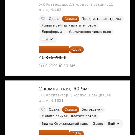
ЖК Роттердам, 2.3 корпус, 3 секция, 11
этаж, №463
Сдана
Скидка
Предчистовая отделка
Живите сейчас - платите потом
Евроформат
Увеличенное число окон
Ещё
34 338 595 ₽
-16%
40 879 280 ₽
574 224 ₽ за м²
2-комнатная,
60.5м²
ЖК Архитектор, 3 корпус, 1 секция, 40
этаж, №1031
Сдана
Скидка
Без отделки
Живите сейчас - платите потом
Вид на Юго-западный парк
Эркер
Ещё
34 402 236 ₽
-13%