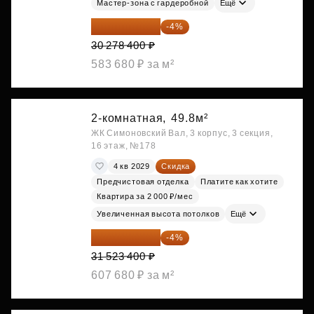
Мастер-зона с гардеробной
Ещё
29 067 264 ₽
-4%
30 278 400 ₽
583 680 ₽ за м²
2-комнатная,
49.8м²
ЖК Симоновский Вал, 3 корпус, 3 секция,
16 этаж, №178
4 кв 2029
Скидка
Предчистовая отделка
Платите как хотите
Квартира за 2 000 ₽/мес
Увеличенная высота потолков
Ещё
30 262 464 ₽
-4%
31 523 400 ₽
607 680 ₽ за м²