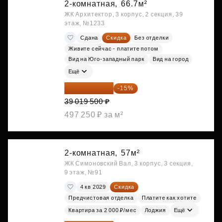
2-комнатная,
66.7м²
ЖК Архитектор, 3 корпус, 2 секция, 39
этаж, №1233
Сдана
Скидка
Без отделки
Живите сейчас - платите потом
Вид на Юго-западный парк
Вид на город
Ещё
33 166 575 ₽
-15%
39 019 500 ₽
497 250 ₽ за м²
2-комнатная,
57м²
ЖК Симоновский Вал, 3 корпус, 3 секция,
9 этаж, №91
4 кв 2029
Скидка
Предчистовая отделка
Платите как хотите
Квартира за 2 000 ₽/мес
Лоджия
Ещё