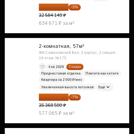
31 606 616 ₽
-3%
32 584 140 ₽
634 671 ₽ за м²
2-комнатная,
57м²
ЖК Симоновский Вал, 3 корпус, 3 секция,
16 этаж, №175
4 кв 2029
Скидка
Предчистовая отделка
Платите как хотите
Квартира за 2 000 ₽/мес
Увеличенная высота потолков
Ещё
32 892 705 ₽
-7%
35 368 500 ₽
577 065 ₽ за м²