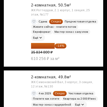
2-комнатная,
50.5м²
ЖК Роттердам, 2.1 корпус, 1 секция, 25
этаж, №177
Сдана
Скидка
Предчистовая отделка
Живите сейчас - платите потом
Евроформат
Мастер-зона с санузлом
Ещё
30 817 928 ₽
-14%
35 834 800 ₽
610 256 ₽ за м²
2-комнатная,
49.8м²
ЖК Симоновский Вал, 3 корпус, 3 секция,
12 этаж, №130
4 кв 2029
Скидка
Чистовая отделка
Платите как хотите
Квартира за 2 000 ₽/мес
Мастер-зона с гардеробной
Ещё