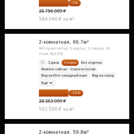
33 290 280 ₽
-7%
35 796 000 ₽
584 040 ₽ за м²
2-комнатная,
66.7м²
ЖК Архитектор, 3 корпус, 2 секция, 44
этаж, №1258
Сдана
Скидка
Без отделки
Живите сейчас - платите потом
Вид на Юго-западный парк
Вид на город
Ещё
33 450 050 ₽
-15%
39 353 000 ₽
501 500 ₽ за м²
2-комнатная,
59.8м²