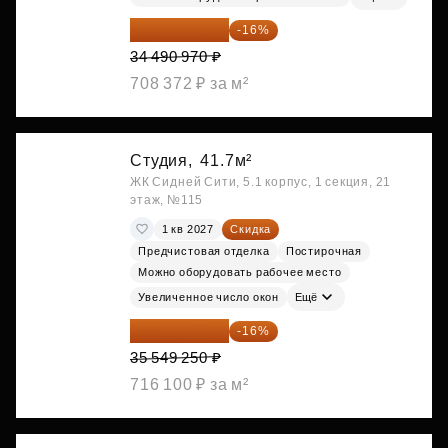
28 972 415 ₽
-16%
34 490 970 ₽
708 372 ₽ за м²
Студия,
41.7м²
ЖК Сидней Сити, 5.1 корпус, 1 секция, 21
этаж, №115
1 кв 2027
Скидка
Предчистовая отделка
Постирочная
Можно оборудовать рабочее место
Увеличенное число окон
Ещё
29 861 370 ₽
-16%
35 549 250 ₽
716 100 ₽ за м²