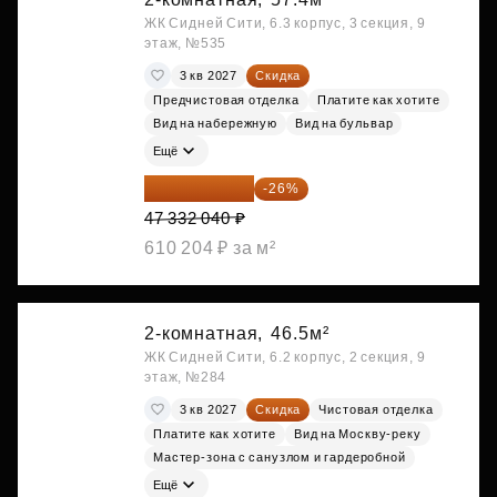
ЖК Сидней Сити, 6.3 корпус, 3 секция, 9
этаж, №535
3 кв 2027
Скидка
Предчистовая отделка
Платите как хотите
Вид на набережную
Вид на бульвар
Ещё
35 025 710 ₽
-26%
47 332 040 ₽
610 204 ₽ за м²
2-комнатная,
46.5м²
ЖК Сидней Сити, 6.2 корпус, 2 секция, 9
этаж, №284
3 кв 2027
Скидка
Чистовая отделка
Платите как хотите
Вид на Москву-реку
Мастер-зона с санузлом и гардеробной
Ещё