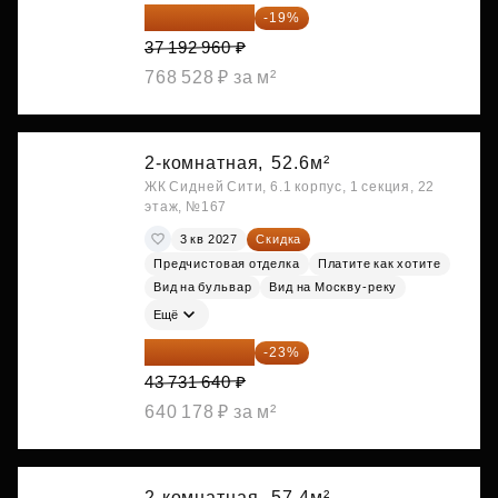
30 126 298 ₽
-19%
37 192 960 ₽
768 528 ₽ за м²
2-комнатная,
52.6м²
ЖК Сидней Сити, 6.1 корпус, 1 секция, 22
этаж, №167
3 кв 2027
Скидка
Предчистовая отделка
Платите как хотите
Вид на бульвар
Вид на Москву-реку
Ещё
33 673 363 ₽
-23%
43 731 640 ₽
640 178 ₽ за м²
2-комнатная,
57.4м²