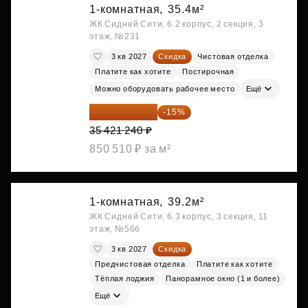
1-комнатная,
35.4м²
ЖК Сидней Сити, 6.2 корпус, 2 секция, 3
этаж, №231
3 кв 2027
Скидка
Чистовая отделка
Платите как хотите
Постирочная
Можно оборудовать рабочее место
Ещё
30 108 054 ₽
-15%
35 421 240 ₽
850 510 ₽ за м²
1-комнатная,
39.2м²
ЖК Сидней Сити, 6.3 корпус, 3 секция, 11
этаж, №566
3 кв 2027
Скидка
Предчистовая отделка
Платите как хотите
Тёплая лоджия
Панорамное окно (1 и более)
Ещё