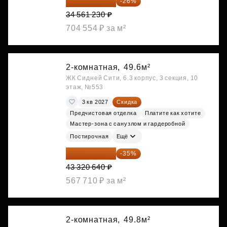
25 575 310 ₽
-26%
34 561 230 ₽
704 554 ₽ за м²
2-комнатная,
49.6м²
ЖК Сидней Сити, 6.3 корпус, 3 секция, 10
этаж, №553
3 кв 2027
Скидка
Предчистовая отделка
Платите как хотите
Мастер-зона с санузлом и гардеробной
Постирочная
Ещё
28 158 416 ₽
-35%
43 320 640 ₽
567 710 ₽ за м²
2-комнатная,
49.8м²