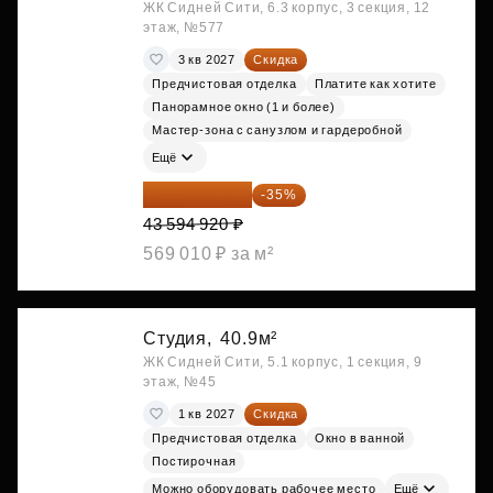
ЖК Сидней Сити, 6.3 корпус, 3 секция, 12
этаж, №577
3 кв 2027
Скидка
Предчистовая отделка
Платите как хотите
Панорамное окно (1 и более)
Мастер-зона с санузлом и гардеробной
Ещё
28 336 698 ₽
-35%
43 594 920 ₽
569 010 ₽ за м²
Студия,
40.9м²
ЖК Сидней Сити, 5.1 корпус, 1 секция, 9
этаж, №45
1 кв 2027
Скидка
Предчистовая отделка
Окно в ванной
Постирочная
Можно оборудовать рабочее место
Ещё