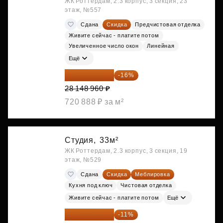
ЖК Роттердам, 2.3 корпус, 3 секция, 23
этаж, №557
Сдана
Скидка
Предчистовая отделка
Живите сейчас - платите потом
Увеличенное число окон
Линейная
Ещё
23 645 126 ₽
-16%
28 148 960 ₽
720 888 ₽ за м²
Студия,
33м²
ЖК Роттердам, 2.3 корпус, 3 секция, 19
этаж, №529
Сдана
Скидка
Меблировка
Кухня под ключ
Чистовая отделка
Живите сейчас - платите потом
Ещё
25 264 074 ₽
-11%