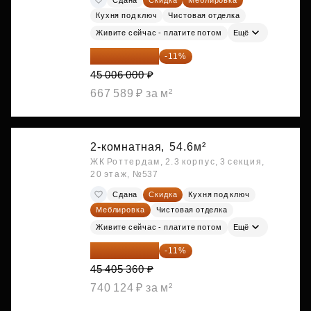
Кухня под ключ
Чистовая отделка
Живите сейчас - платите потом
Ещё
40 055 340 ₽
-11%
45 006 000 ₽
667 589 ₽ за м²
2-комнатная,
54.6м²
ЖК Роттердам, 2.3 корпус, 3 секция,
20 этаж, №537
Сдана
Скидка
Кухня под ключ
Меблировка
Чистовая отделка
Живите сейчас - платите потом
Ещё
40 410 770 ₽
-11%
45 405 360 ₽
740 124 ₽ за м²