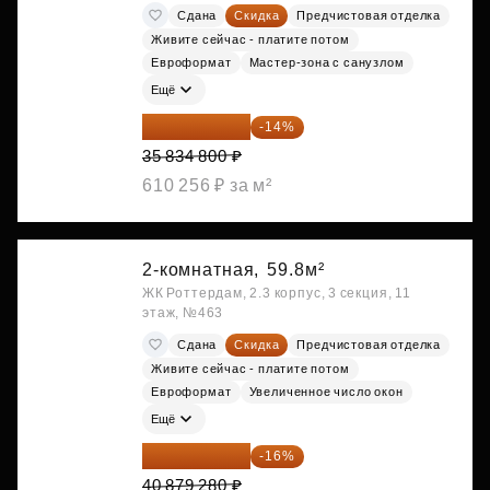
Сдана
Скидка
Предчистовая отделка
Живите сейчас - платите потом
Евроформат
Мастер-зона с санузлом
Ещё
30 817 928 ₽
-14%
35 834 800 ₽
610 256 ₽ за м²
2-комнатная,
59.8м²
ЖК Роттердам, 2.3 корпус, 3 секция, 11
этаж, №463
Сдана
Скидка
Предчистовая отделка
Живите сейчас - платите потом
Евроформат
Увеличенное число окон
Ещё
34 338 595 ₽
-16%
40 879 280 ₽