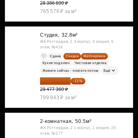
28 386 600 ₽
765 578 ₽ за м²
Студия,
32.8м²
ЖК Роттердам, 2.3 корпус, 3 секция, 5
этаж, №419
Сдана
Скидка
Меблировка
Кухня под ключ
Чистовая отделка
Живите сейчас - платите потом
Ещё
26 234 850 ₽
-11%
29 477 360 ₽
799 843 ₽ за м²
2-комнатная,
50.5м²
ЖК Роттердам, 2.1 корпус, 1 секция, 25
этаж, №177