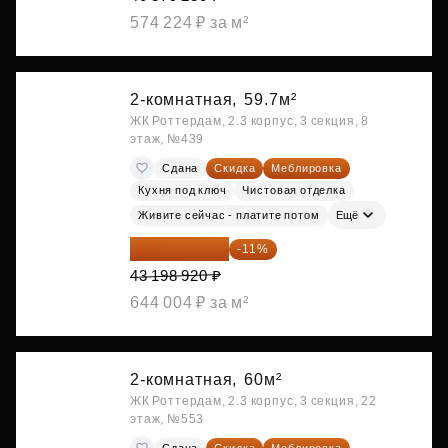
574 224 ₽ за м²
2-комнатная,
59.7м²
ЖК Роттердам, 2.3 корпус, 3 секция, 8
этаж, №439
Сдана
Скидка
Меблировка
Кухня под ключ
Чистовая отделка
Живите сейчас - платите потом
Ещё
38 447 039 ₽
-11%
43 198 920 ₽
644 004 ₽ за м²
2-комнатная,
60м²
ЖК Роттердам, 2.3 корпус, 3 секция, 22
этаж, №553
Сдана
Скидка
Меблировка