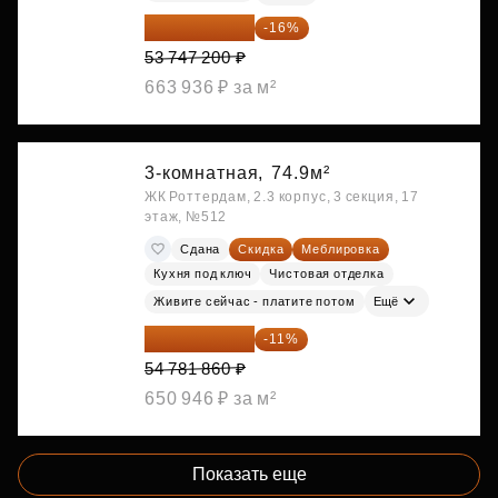
45 147 648 ₽
-16%
53 747 200 ₽
663 936 ₽ за м²
3-комнатная,
74.9м²
ЖК Роттердам, 2.3 корпус, 3 секция, 17
этаж, №512
Сдана
Скидка
Меблировка
Кухня под ключ
Чистовая отделка
Живите сейчас - платите потом
Ещё
48 755 855 ₽
-11%
54 781 860 ₽
650 946 ₽ за м²
Показать еще