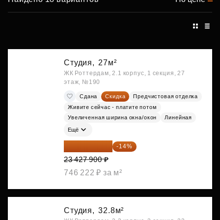
Студия,
27м²
ЖК Роттердам, 2.1 корпус, 1 секция, 27
этаж, №190
Сдана
Скидка
Предчистовая отделка
Живите сейчас - платите потом
Увеличенная ширина окна/окон
Линейная
Ещё
20 147 994 ₽
-14%
23 427 900 ₽
746 222 ₽ за м²
Студия,
32.8м²