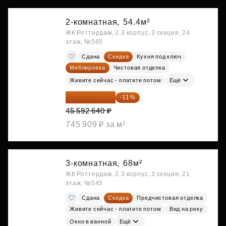
2-комнатная,
54.4м²
ЖК Роттердам, 2.3 корпус, 3 секция, 24
этаж, №565
Сдана
Скидка
Кухня под ключ
Меблировка
Чистовая отделка
Живите сейчас - платите потом
Ещё
40 577 450 ₽
-11%
45 592 640 ₽
745 909 ₽ за м²
3-комнатная,
68м²
ЖК Роттердам, 2.3 корпус, 3 секция, 21
этаж, №545
Сдана
Скидка
Предчистовая отделка
Живите сейчас - платите потом
Вид на реку
Окно в ванной
Ещё