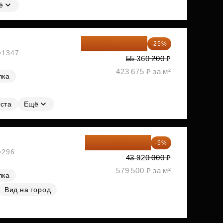
ё
41 520 150 ₽
-25%
 №1347
55 360 200 ₽
423 675 ₽ за м²
лка
ста
Ещё
41 724 000 ₽
-5%
№296
43 920 000 ₽
579 500 ₽ за м²
лка
Вид на город