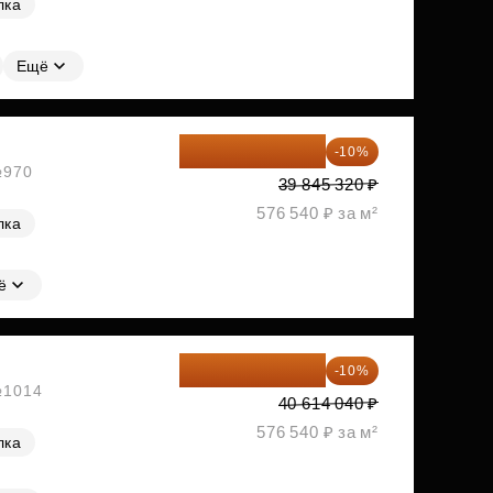
лка
Ещё
35 860 788 ₽
-10%
№970
39 845 320 ₽
576 540 ₽ за м²
лка
ё
36 552 636 ₽
-10%
 №1014
40 614 040 ₽
576 540 ₽ за м²
лка