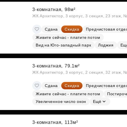
3-комнатная,
98м²
ЖК Архитектор, 3 корпус, 3 секция, 23 этаж,
Сдана
Скидка
Предчистовая отде
Живите сейчас - платите потом
Вид на Юго-западный парк
Лоджия
Ещ
3-комнатная,
79.1м²
ЖК Архитектор, 3 корпус, 2 секция, 32 этаж, 
Сдана
Скидка
Предчистовая отде
Живите сейчас - платите потом
Постироч
Увеличенное число окон
Ещё
3-комнатная,
113м²