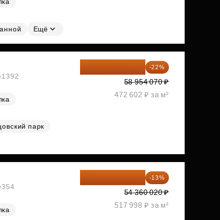
лка
ванной
Ещё
45 984 175 ₽
-22%
 №1392
58 954 070 ₽
472 602 ₽ за м²
лка
цовский парк
47 293 217 ₽
-13%
№354
54 360 020 ₽
517 998 ₽ за м²
лка