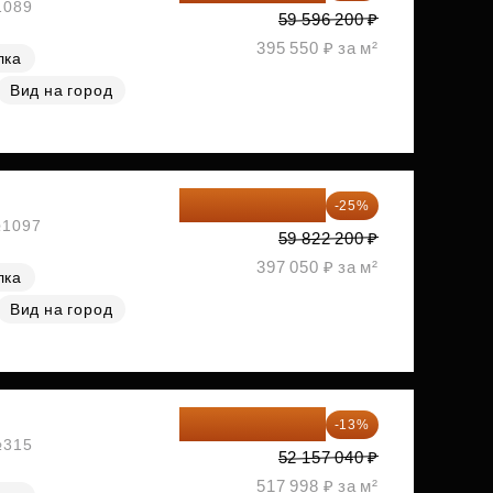
1089
59 596 200 ₽
395 550 ₽ за м²
лка
Вид на город
44 866 650 ₽
-25%
№1097
59 822 200 ₽
397 050 ₽ за м²
лка
Вид на город
45 376 625 ₽
-13%
№315
52 157 040 ₽
517 998 ₽ за м²