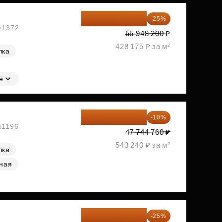
41 961 150 ₽
-25%
 №1372
55 948 200 ₽
428 175 ₽ за м²
лка
ё
42 970 284 ₽
-10%
№1196
47 744 760 ₽
543 240 ₽ за м²
лка
ная
44 697 150 ₽
-25%