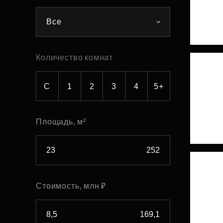
Рефинансирование
Все
Количество комнат
С
1
2
3
4
5+
Площадь, м²
Стоимость, млн ₽