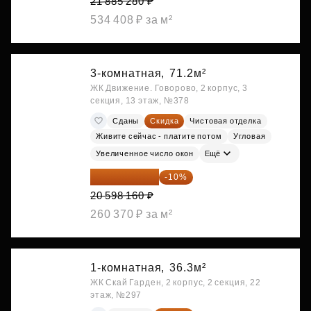
21 885 280 ₽
534 408 ₽ за м²
3-комнатная,
71.2м²
ЖК Движение. Говорово, 2 корпус, 3
секция, 13 этаж, №378
Сданы
Скидка
Чистовая отделка
Живите сейчас - платите потом
Угловая
Увеличенное число окон
Ещё
18 538 344 ₽
-10%
20 598 160 ₽
260 370 ₽ за м²
1-комнатная,
36.3м²
ЖК Скай Гарден, 2 корпус, 2 секция, 22
этаж, №297