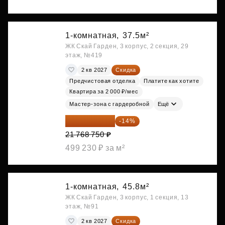
1-комнатная,
37.5м²
ЖК Скай Гарден, 3 корпус, 2 секция, 29
этаж, №419
2 кв 2027
Скидка
Предчистовая отделка
Платите как хотите
Квартира за 2 000 ₽/мес
Мастер-зона с гардеробной
Ещё
18 721 125 ₽
-14%
21 768 750 ₽
499 230 ₽ за м²
1-комнатная,
45.8м²
ЖК Скай Гарден, 3 корпус, 1 секция, 13
этаж, №91
2 кв 2027
Скидка