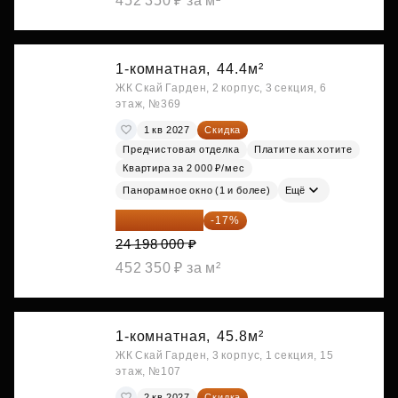
452 350 ₽ за м²
1-комнатная,
44.4м²
ЖК Скай Гарден, 2 корпус, 3 секция, 6
этаж, №369
1 кв 2027
Скидка
Предчистовая отделка
Платите как хотите
Квартира за 2 000 ₽/мес
Панорамное окно (1 и более)
Ещё
20 084 340 ₽
-17%
24 198 000 ₽
452 350 ₽ за м²
1-комнатная,
45.8м²
ЖК Скай Гарден, 3 корпус, 1 секция, 15
этаж, №107
2 кв 2027
Скидка