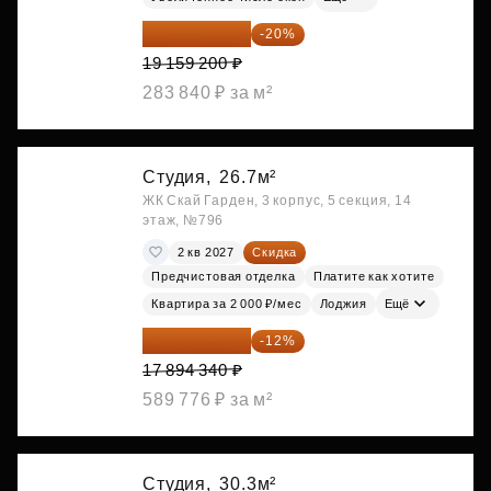
15 327 360 ₽
-20%
19 159 200 ₽
283 840 ₽ за м²
Студия,
26.7м²
ЖК Скай Гарден, 3 корпус, 5 секция, 14
этаж, №796
2 кв 2027
Скидка
Предчистовая отделка
Платите как хотите
Квартира за 2 000 ₽/мес
Лоджия
Ещё
15 747 019 ₽
-12%
17 894 340 ₽
589 776 ₽ за м²
Студия,
30.3м²