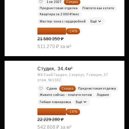
1 кв 2027
Скидка
Предчистовая отделка
Платите как хотите
Квартира за 2 000 ₽/мес
Мастер-зона с гардеробной
Ещё
18 559 101 ₽
-14%
21 580 350 ₽
511 270 ₽ за м²
Студия,
34.4м²
ЖК Скай Гарден, 1 корпус, 7 секция, 27
этаж, №1332
Сдана
Скидка
Предчистовая отделка
Живите сейчас - платите потом
Лоджия
Гибкая планировка
Ещё
18 672 595 ₽
-16%
22 229 280 ₽
542 808 ₽ за м²