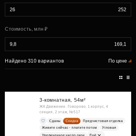
Стоимость, млн ₽
Найдено 310 вариантов
По цене
3-комнатная,
54м²
ЖК Движение. Говорово, 1 корпус, 4
секция, 2 этаж, №517
Сданы
Скидка
Предчистовая отделка
Живите сейчас - платите потом
Угловая
Увеличенное число окон
Ещё