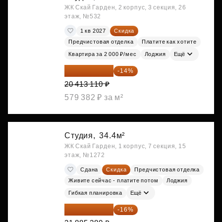
ЖК Скай Гарден, 2 корпус, 3 секция, 26
этаж, №532
1 кв 2027
Скидка
Предчистовая отделка
Платите как хотите
Квартира за 2 000 ₽/мес
Лоджия
Ещё
17 555 275 ₽
-14%
20 413 110 ₽
579 382 ₽ за м²
Студия,
34.4м²
ЖК Скай Гарден, 1 корпус, 7 секция, 15
этаж, №1272
Сдана
Скидка
Предчистовая отделка
Живите сейчас - платите потом
Лоджия
Гибкая планировка
Ещё
18 383 635 ₽
-16%