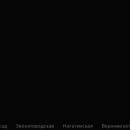
сад
Звенигородская
Нагатинская
Верхние ко