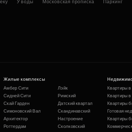
реку
У воды
Московская прописка
Паркинг
Жилые комплексы
Недвижим
Амбер Сити
Лэйк
Квартиры в
Сидней Сити
Римский
Квартиры в 
Скай Гарден
Датский квартал
Квартиры б
Симоновский Вал
Скандинавский
Готовая не
Архитектор
Настроение
Квартиры б
Роттердам
Сколковский
Коммерчес