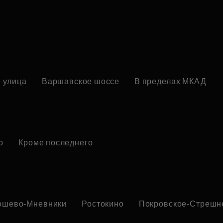
 улица
Варшавское шоссе
В пределах МКАД
о
Кроме последнего
ошево-Мневники
Ростокино
Покровское-Стрешн