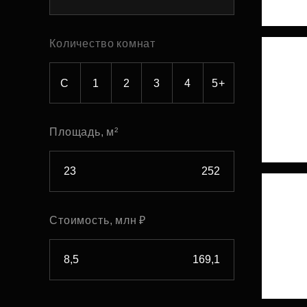
Рефинансирование
Количество комнат
С
1
2
3
4
5+
Площадь, м²
Стоимость, млн ₽