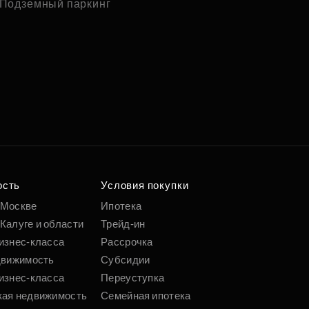
Подземный паркинг
ость
Условия покупки
 Москве
Ипотека
Калуге и области
Трейд-ин
изнес-класса
Рассрочка
движимость
Субсидии
изнес-класса
Переуступка
кая недвижимость
Семейная ипотека