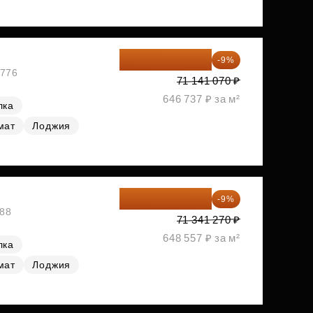
64 738 374 ₽
-9%
№776
71 141 070 ₽
646 737 ₽ за м²
лка
мат
Лоджия
64 920 556 ₽
-9%
788
71 341 270 ₽
648 557 ₽ за м²
лка
мат
Лоджия