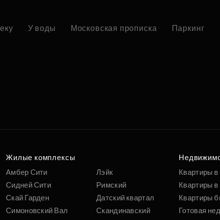
реку
У воды
Московская прописка
Паркинг
Жилые комплексы
Недвижим
Амбер Сити
Лэйк
Квартиры в
Сидней Сити
Римский
Квартиры в 
Скай Гарден
Датский квартал
Квартиры б
Симоновский Вал
Скандинавский
Готовая не