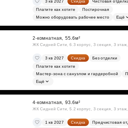
3 кв 2027
Скидка
Чистовая отделк
Субсидии
Платите как хотите
Постирочная
Можно оборудовать рабочее место
Ещё
2-комнатная,
55.6м²
ЖК Сидней Сити, 6.3 корпус, 3 секция, 3 эта
3 кв 2027
Скидка
Без отделки
Платите как хотите
Мастер-зона с санузлом и гардеробной
П
Ещё
4-комнатная,
93.6м²
ЖК Сидней Сити, 5.2 корпус, 3 секция, 3 эта
1 кв 2027
Скидка
Предчистовая от