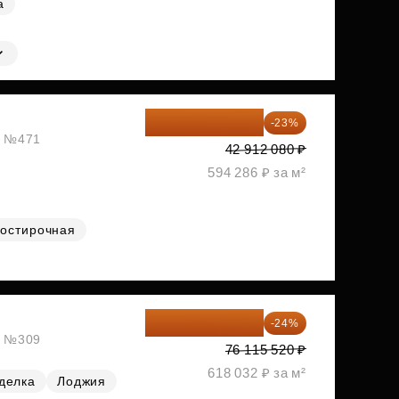
а
33 042 302 ₽
-23%
ж, №471
42 912 080 ₽
594 286 ₽ за м²
остирочная
57 847 795 ₽
-24%
ж, №309
76 115 520 ₽
618 032 ₽ за м²
делка
Лоджия