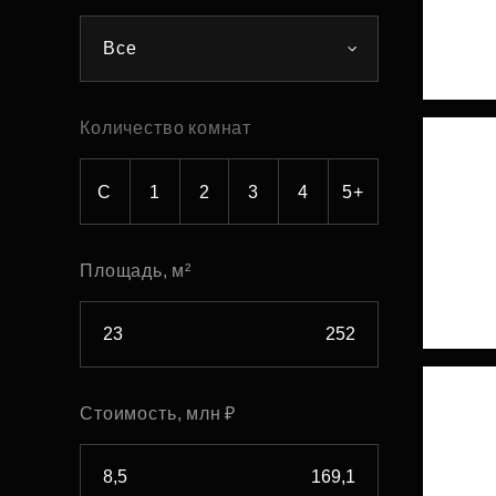
Рефинансирование
Все
Количество комнат
С
1
2
3
4
5+
Площадь, м²
Стоимость, млн ₽