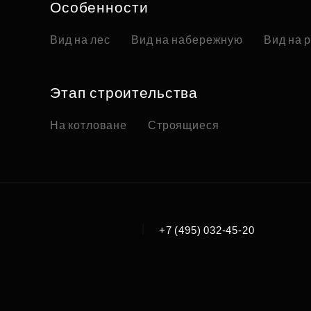
Особенности
Вид на лес
Вид на набережную
Вид на 
Этап строительства
На котловане
Строящиеся
|
+7 (495) 032-45-20