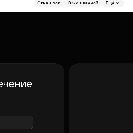
Окна в пол
Окно в ванной
Ещё
ечение