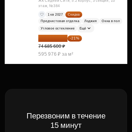
ЖК Сидней Сити, 5.2 корпус, 3 секция, 10
этаж, №384
1 кв 2027
Скидка
Предчистовая отделка
Лоджия
Окна в пол
Угловое остекление
Ещё
59 001 624 ₽
-21%
74 685 600 ₽
595 976 ₽ за м²
Перезвоним в течение
15 минут