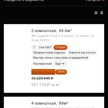
2-комнатная,
49.6м²
ЖК Сидней Сити, 6.3 корпус, 3 секция, 10
этаж, №553
3 кв 2027
Скидка
Предчистовая отделка
Платите как хотите
Мастер-зона с санузлом и гардеробной
Постирочная
Ещё
28 158 416 ₽
-35%
43 320 640 ₽
567 710 ₽ за м²
4-комнатная,
99м²