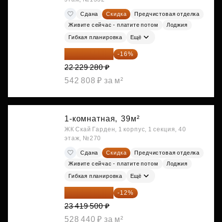
Сдана
Скидка
Предчистовая отделка
Живите сейчас - платите потом
Лоджия
Гибкая планировка
Ещё
18 672 595 ₽
-16%
22 229 280 ₽
542 808 ₽ за м²
1-комнатная,
39м²
ЖК Скай Гарден, 1 корпус, 1 секция, 40
этаж, №270
Сдана
Скидка
Предчистовая отделка
Живите сейчас - платите потом
Лоджия
Гибкая планировка
Ещё
20 609 160 ₽
-12%
23 419 500 ₽
528 440 ₽ за м²