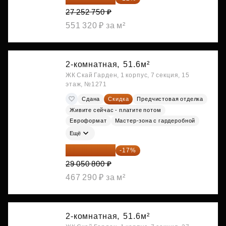
27 252 750 ₽
551 320 ₽ за м²
2-комнатная,
51.6м²
ЖК Скай Гарден, 1 корпус, 7 секция, 15
этаж, №1271
Сдана
Скидка
Предчистовая отделка
Живите сейчас - платите потом
Евроформат
Мастер-зона с гардеробной
Ещё
24 112 164 ₽
-17%
29 050 800 ₽
467 290 ₽ за м²
2-комнатная,
51.6м²