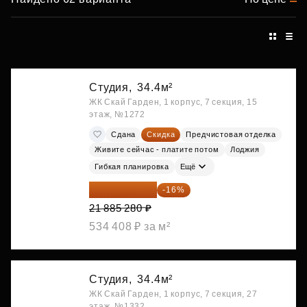
Студия,
34.4м²
ЖК Скай Гарден, 1 корпус, 7 секция, 15
этаж, №1272
Сдана
Скидка
Предчистовая отделка
Живите сейчас - платите потом
Лоджия
Гибкая планировка
Ещё
18 383 635 ₽
-16%
21 885 280 ₽
534 408 ₽ за м²
Студия,
34.4м²
ЖК Скай Гарден, 1 корпус, 7 секция, 27
этаж, №1332