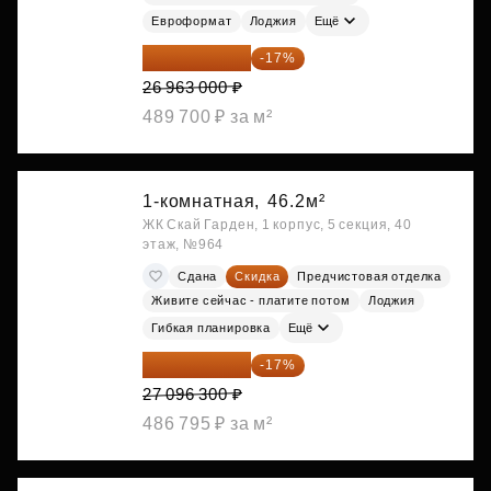
Евроформат
Лоджия
Ещё
22 379 290 ₽
-17%
26 963 000 ₽
489 700 ₽ за м²
1-комнатная,
46.2м²
ЖК Скай Гарден, 1 корпус, 5 секция, 40
этаж, №964
Сдана
Скидка
Предчистовая отделка
Живите сейчас - платите потом
Лоджия
Гибкая планировка
Ещё
22 489 929 ₽
-17%
27 096 300 ₽
486 795 ₽ за м²