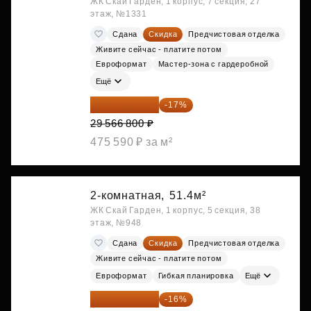
ЖК Скай Гарден, 1 корпус, 7 секция, 27
этаж, №1331
Сдана
Скидка
Предчистовая отделка
Живите сейчас - платите потом
Евроформат
Мастер-зона с гардеробной
Ещё
24 540 444 ₽
-17%
29 566 800 ₽
475 590 ₽ за м²
2-комнатная,
51.4м²
ЖК Скай Гарден, 1 корпус, 5 секция, 38
этаж, №948
Сдана
Скидка
Предчистовая отделка
Живите сейчас - платите потом
Евроформат
Гибкая планировка
Ещё
25 020 492 ₽
-16%