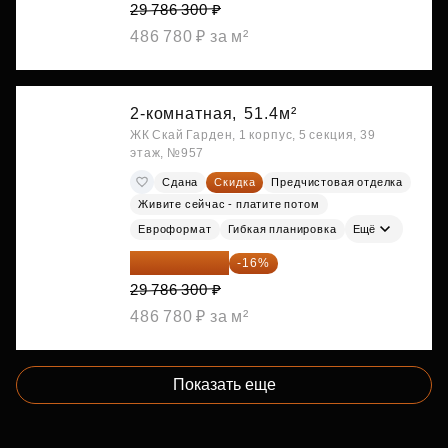
29 786 300 ₽
486 780 ₽ за м²
2-комнатная,
51.4м²
ЖК Скай Гарден, 1 корпус, 5 секция, 39
этаж, №957
Сдана
Скидка
Предчистовая отделка
Живите сейчас - платите потом
Евроформат
Гибкая планировка
Ещё
25 020 492 ₽
-16%
29 786 300 ₽
486 780 ₽ за м²
Показать еще