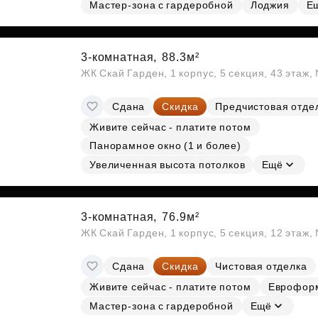
Мастер-зона с гардеробной
Лоджия
Е
3-комнатная,
88.3м²
ЖК Скай Гарден, 1 корпус, 5 секция, 43 этаж
Сдана
Скидка
Предчистовая отде
Живите сейчас - платите потом
Панорамное окно (1 и более)
Увеличенная высота потолков
Ещё
3-комнатная,
76.9м²
ЖК Скай Гарден, 1 корпус, 5 секция, 12 этаж,
Сдана
Скидка
Чистовая отделка
Живите сейчас - платите потом
Еврофор
Мастер-зона с гардеробной
Ещё