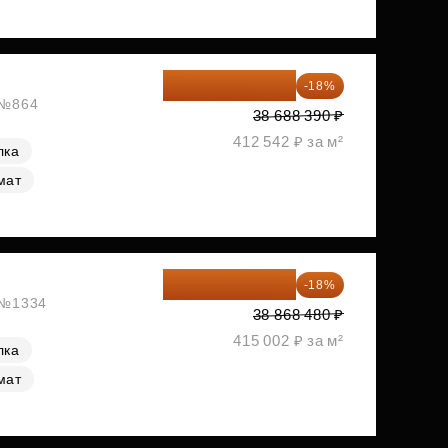
31 724 480 ₽
-18%
, №864
38 688 390 ₽
412 542 ₽ за м²
лка
мат
31 872 154 ₽
-18%
, №1334
38 868 480 ₽
415 002 ₽ за м²
лка
мат