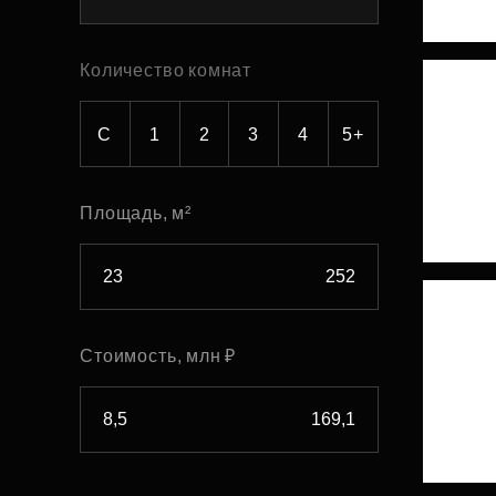
Рефинансирование
Количество комнат
С
1
2
3
4
5+
Площадь, м²
Стоимость, млн ₽