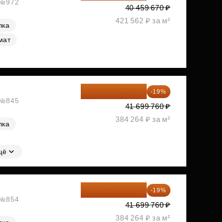
, №972
40 459 670 ₽
421 562 ₽ за м²
лка
мат
33 776 806 ₽
-19%
, №845
41 699 760 ₽
384 264 ₽ за м²
лка
щё
33 776 806 ₽
-19%
, №854
41 699 760 ₽
384 264 ₽ за м²