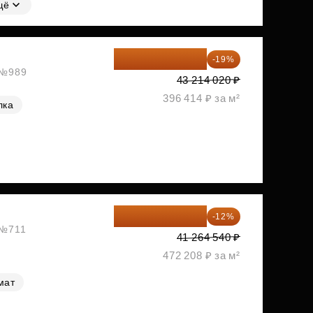
щё
35 003 356 ₽
-19%
, №989
43 214 020 ₽
396 414 ₽ за м²
лка
36 312 795 ₽
-12%
 №711
41 264 540 ₽
472 208 ₽ за м²
мат