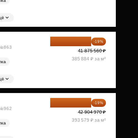
лка
щё
33 919 204 ₽
-19%
, №863
41 875 560 ₽
385 884 ₽ за м²
лка
щё
34 753 026 ₽
-19%
, №962
42 904 970 ₽
393 579 ₽ за м²
лка