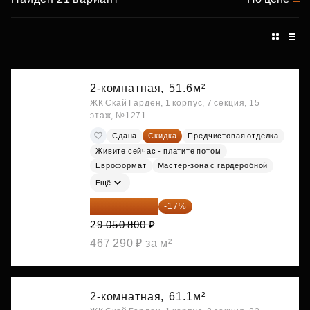
2-комнатная,
51.6м²
ЖК Скай Гарден, 1 корпус, 7 секция, 15
этаж, №1271
Сдана
Скидка
Предчистовая отделка
Живите сейчас - платите потом
Евроформат
Мастер-зона с гардеробной
Ещё
24 112 164 ₽
-17%
29 050 800 ₽
467 290 ₽ за м²
2-комнатная,
61.1м²