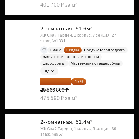
401 700 ₽ за м²
2-комнатная,
51.6м²
ЖК Скай Гарден, 1 корпус, 7 секция, 27
этаж, №1331
Сдана
Скидка
Предчистовая отделка
Живите сейчас - платите потом
Евроформат
Мастер-зона с гардеробной
Ещё
24 540 444 ₽
-17%
29 566 800 ₽
475 590 ₽ за м²
2-комнатная,
51.4м²
ЖК Скай Гарден, 1 корпус, 5 секция, 39
этаж, №957