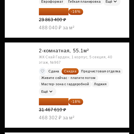
Евроформат
Гибкая планировка
Ещё
25 085 256 ₽
-16%
29 863 400 ₽
488 040 ₽ за м²
2-комнатная,
55.1м²
ЖК Скай Гарден, 1 корпус, 5 секция, 40
этаж, №967
Сдана
Скидка
Предчистовая отделка
Живите сейчас - платите потом
Мастер-зона с гардеробной
Лоджия
Ещё
25 803 440 ₽
-18%
31 467 610 ₽
468 302 ₽ за м²