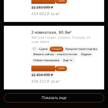
26 472 134 ₽
-18%
32 283 090 ₽
434 682 ₽ за м²
2-комнатная,
60.9м²
ЖК Скай Гарден, 1 корпус, 5 секция, 24
этаж, №824
Сдана
Скидка
Предчистовая отделка
Живите сейчас - платите потом
Лоджия
Гибкая планировка
Ещё
26 572 010 ₽
-18%
32 404 890 ₽
436 322 ₽ за м²
Показать еще