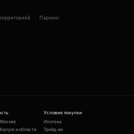
 территорией
Паркинг
ость
Условия покупки
 Москве
Ипотека
Калуге и области
Трейд-ин