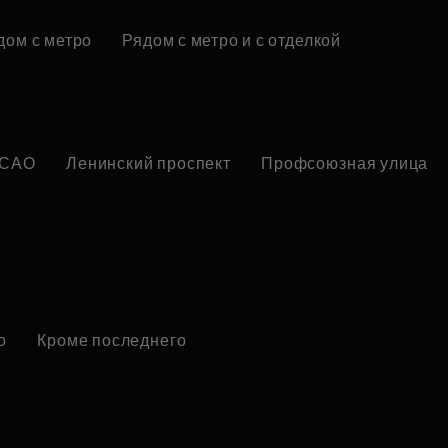
дом с метро
Рядом с метро и с отделкой
САО
Ленинский проспект
Профсоюзная улица
о
Кроме последнего