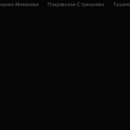
ошево-Мневники
Покровское-Стрешнево
Тушин