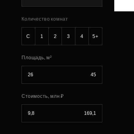
Рефинансирование
Количество комнат
С
1
2
3
4
5+
Площадь, м²
Стоимость, млн ₽