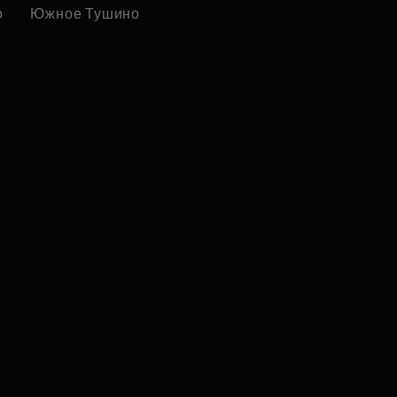
о
Южное Тушино