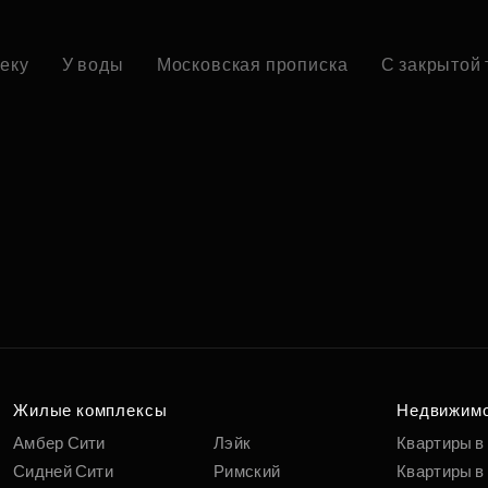
реку
У воды
Московская прописка
С закрытой
Жилые комплексы
Недвижим
Амбер Сити
Лэйк
Квартиры в
Сидней Сити
Римский
Квартиры в 