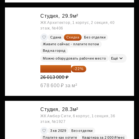
Студия,
29.9м²
ЖК Архитектор, 1 корпус, 2 секция, 40
этаж, №406
Сдана
Скидка
Без отделки
Живите сейчас - платите потом
Вид на город
Можно оборудовать рабочее место
Ещё
20 290 140 ₽
-22%
26 013 000 ₽
678 600 ₽ за м²
Студия,
28.3м²
ЖК Амбер Сити, 6 корпус, 1 секция, 36
этаж, №1927
3 кв 2029
Без отделки
Платите как хотите
Квартира за 2 000 ₽/мес