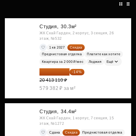
Студия,
30.3м²
ЖК Скай Гарден, 2 корпус, 3 секция, 26
этаж, №532
1 кв 2027
Скидка
Предчистовая отделка
Платите как хотите
Квартира за 2 000 ₽/мес
Лоджия
Ещё
17 555 275 ₽
-14%
20 413 110 ₽
579 382 ₽ за м²
Студия,
34.4м²
ЖК Скай Гарден, 1 корпус, 7 секция, 15
этаж, №1272
Сдана
Скидка
Предчистовая отделка