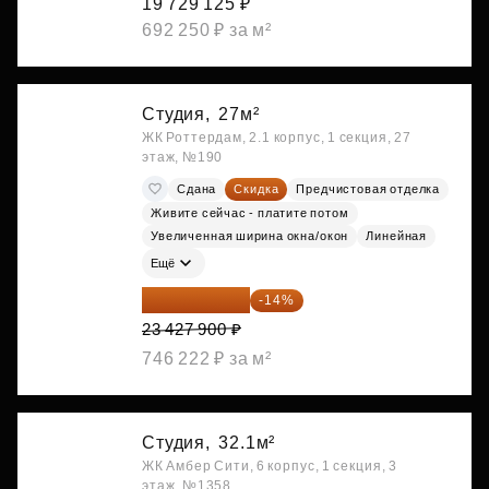
19 729 125 ₽
692 250 ₽ за м²
Студия,
27м²
ЖК Роттердам, 2.1 корпус, 1 секция, 27
этаж, №190
Сдана
Скидка
Предчистовая отделка
Живите сейчас - платите потом
Увеличенная ширина окна/окон
Линейная
Ещё
20 147 994 ₽
-14%
23 427 900 ₽
746 222 ₽ за м²
Студия,
32.1м²
ЖК Амбер Сити, 6 корпус, 1 секция, 3
этаж, №1358