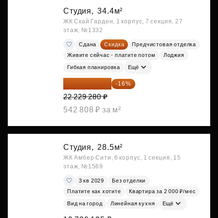
Студия,
34.4м²
ЖК Скай Гарден, 1 корпус, 7 секция, 27
этаж, №1332
Сдана
Скидка
Предчистовая отделка
Живите сейчас - платите потом
Лоджия
Гибкая планировка
Ещё
18 672 595 ₽
-16%
22 229 280 ₽
542 808 ₽ за м²
Студия,
28.5м²
ЖК Амбер Сити, 6 корпус, 1 секция, 15
этаж, №1569
3 кв 2029
Без отделки
Платите как хотите
Квартира за 2 000 ₽/мес
Вид на город
Линейная кухня
Ещё