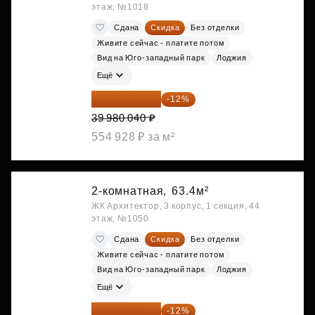
этаж, №1018
Сдана
Скидка
Без отделки
Живите сейчас - платите потом
Вид на Юго-западный парк
Лоджия
Ещё
35 182 435 ₽
-12%
39 980 040 ₽
554 928 ₽ за м²
2-комнатная,
63.4м²
ЖК Архитектор, 3 корпус, 1 секция, 44
этаж, №1050
Сдана
Скидка
Без отделки
Живите сейчас - платите потом
Вид на Юго-западный парк
Лоджия
Ещё
35 628 771 ₽
-12%