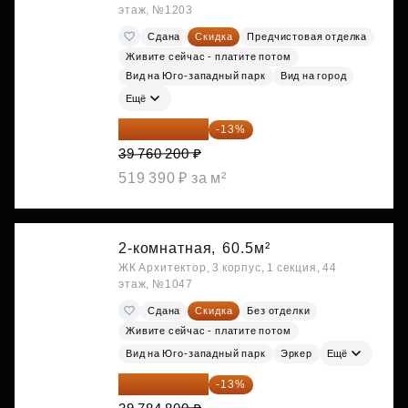
этаж, №1203
Сдана
Скидка
Предчистовая отделка
Живите сейчас - платите потом
Вид на Юго-западный парк
Вид на город
Ещё
34 591 374 ₽
-13%
39 760 200 ₽
519 390 ₽ за м²
2-комнатная,
60.5м²
ЖК Архитектор, 3 корпус, 1 секция, 44
этаж, №1047
Сдана
Скидка
Без отделки
Живите сейчас - платите потом
Вид на Юго-западный парк
Эркер
Ещё
34 612 776 ₽
-13%