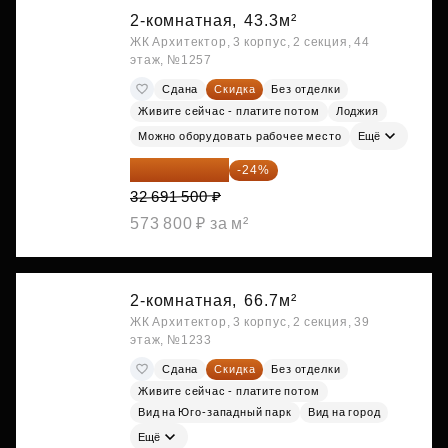
2-комнатная,
43.3м²
ЖК Архитектор, 3 корпус, 2 секция, 44
этаж, №1257
Сдана
Скидка
Без отделки
Живите сейчас - платите потом
Лоджия
Можно оборудовать рабочее место
Ещё
24 845 540 ₽
-24%
32 691 500 ₽
573 800 ₽ за м²
2-комнатная,
66.7м²
ЖК Архитектор, 3 корпус, 2 секция, 39
этаж, №1233
Сдана
Скидка
Без отделки
Живите сейчас - платите потом
Вид на Юго-западный парк
Вид на город
Ещё