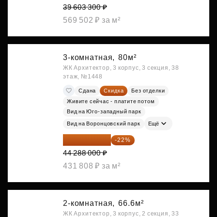
39 603 300 ₽
569 502 ₽ за м²
3-комнатная,
80м²
ЖК Архитектор, 3 корпус, 3 секция, 38
этаж, №1448
Сдана
Скидка
Без отделки
Живите сейчас - платите потом
Вид на Юго-западный парк
Вид на Воронцовский парк
Ещё
34 544 640 ₽
-22%
44 288 000 ₽
431 808 ₽ за м²
2-комнатная,
66.6м²
ЖК Архитектор, 3 корпус, 2 секция, 33