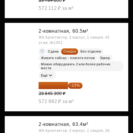
39 784 800 ₽
572 112 ₽ за м²
2-комнатная,
60.5м²
ЖК Архитектор, 3 корпус, 1 секция, 45
этаж, №1051
Сдана
Скидка
Без отделки
Живите сейчас - платите потом
Эркер
Можно оборудовать 2 или более рабочих
места
Ещё
34 665 411 ₽
-13%
39 845 300 ₽
572 982 ₽ за м²
2-комнатная,
63.4м²
ЖК Архитектор, 3 корпус, 1 секция, 36