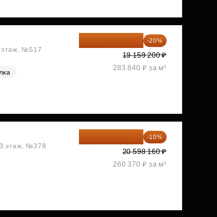
15 327 360 ₽
-20%
2 этаж, №517
19 159 200 ₽
283 840 ₽ за м²
лка
18 538 344 ₽
-10%
13 этаж, №378
20 598 160 ₽
260 370 ₽ за м²