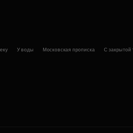
реку
У воды
Московская прописка
С закрытой