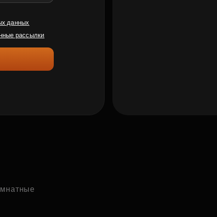
ых данных
нные рассылки
комнатные