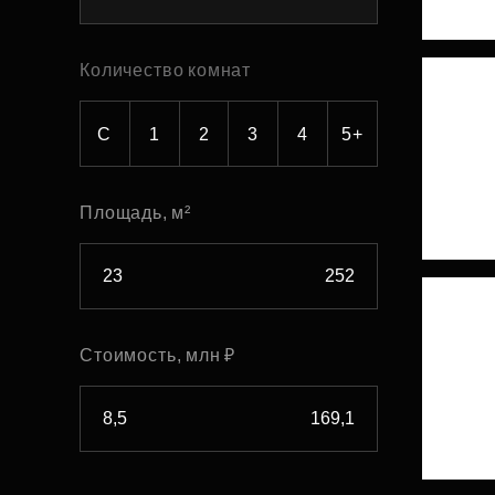
Рефинансирование
Количество комнат
С
1
2
3
4
5+
Площадь, м²
Стоимость, млн ₽