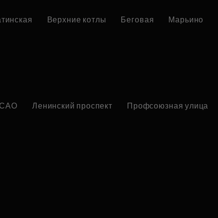
атинская
Верхние котлы
Беговая
Марьино
САО
Ленинский проспект
Профсоюзная улица