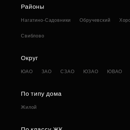
Районы
Нагатино-Садовники
Обручевский
Хор
Свиблово
Округ
ЮАО
ЗАО
СЗАО
ЮЗАО
ЮВАО
По типу дома
Жилой
По классу ЖК