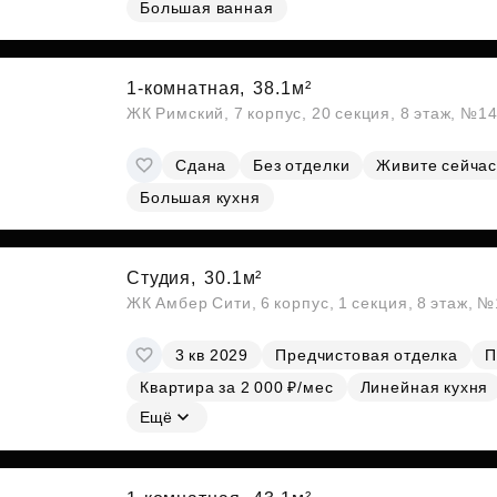
Большая ванная
Субсидии
1-комнатная,
38.1м²
ЖК Римский, 7 корпус, 20 секция, 8 этаж, №1
Сдана
Без отделки
Живите сейчас
Большая кухня
Студия,
30.1м²
ЖК Амбер Сити, 6 корпус, 1 секция, 8 этаж, 
3 кв 2029
Предчистовая отделка
П
Квартира за 2 000 ₽/мес
Линейная кухня
Ещё