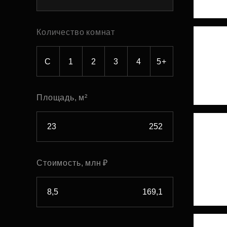
Рефинансирование
Количество комнат
С
1
2
3
4
5+
Площадь, м²
Стоимость, млн ₽