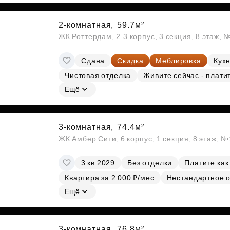
2-комнатная,
59.7м²
ЖК Роттердам, 2.3 корпус, 3 секция, 8 этаж, 
Сдана
Скидка
Меблировка
Кухн
Чистовая отделка
Живите сейчас - плати
Ещё
3-комнатная,
74.4м²
ЖК Амбер Сити, 6 корпус, 1 секция, 8 этаж, 
3 кв 2029
Без отделки
Платите как
Квартира за 2 000 ₽/мес
Нестандартное 
Ещё
3-комнатная,
76.8м²