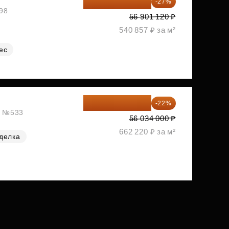
41 537 818 ₽
-27%
№98
56 901 120 ₽
540 857 ₽ за м²
ес
43 706 520 ₽
-22%
ж, №533
56 034 000 ₽
662 220 ₽ за м²
делка