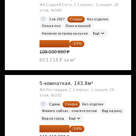
ЖК Сидней Сити, 5.2 корпус, 3 секция, 29
этаж, №568
1 кв 2027
Скидка
Без отделки
Окна в пол
Окно в ванной
Наличие острова на кухне
Ещё
83 183 762 ₽
-23%
108 030 860 ₽
603 218 ₽ за м²
5-комнатная,
143.8м²
ЖК Роттердам, 2.1 корпус, 1 секция, 29
этаж, №202
Сдана
Скидка
Без отделки
Живите сейчас - платите потом
Вид на реку
Вид на город
Ещё
87 714 549 ₽
-24%