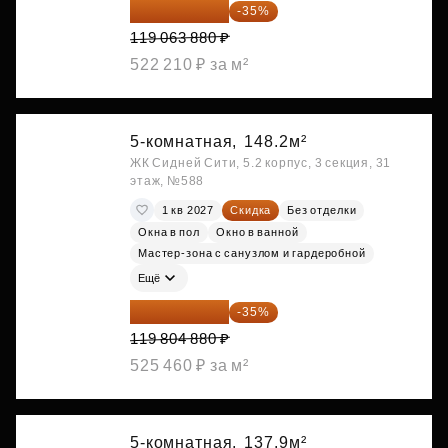
77 391 522 ₽
-35%
119 063 880 ₽
522 210 ₽ за м²
5-комнатная,
148.2м²
ЖК Сидней Сити, 5.2 корпус, 3 секция, 31
этаж, №588
1 кв 2027
Скидка
Без отделки
Окна в пол
Окно в ванной
Мастер-зона с санузлом и гардеробной
Ещё
77 873 172 ₽
-35%
119 804 880 ₽
525 460 ₽ за м²
5-комнатная,
137.9м²