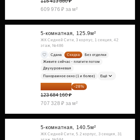
115 413 880 ₽
609 976 ₽ за м²
5-комнатная,
125.9м²
ЖК Сидней Сити, 3 корпус, 1 секция, 42
этаж, №486
Сдана
Скидка
Без отделки
Живите сейчас - платите потом
Двухуровневая
Панорамное окно (1 и более)
Ещё
89 052 595 ₽
-28%
123 684 160 ₽
707 328 ₽ за м²
5-комнатная,
140.5м²
ЖК Сидней Сити, 5.2 корпус, 3 секция, 31
этаж, №584