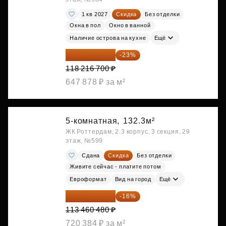
1 кв 2027
Скидка
Без отделки
Окна в пол
Окно в ванной
Наличие острова на кухне
Ещё
91 026 859 ₽
-23%
118 216 700 ₽
647 878 ₽ за м²
5-комнатная,
132.3м²
ЖК Роттердам, 2.3 корпус, 3 секция, 29
этаж, №599
Сдана
Скидка
Без отделки
Живите сейчас - платите потом
Евроформат
Вид на город
Ещё
95 306 803 ₽
-16%
113 460 480 ₽
720 384 ₽ за м²