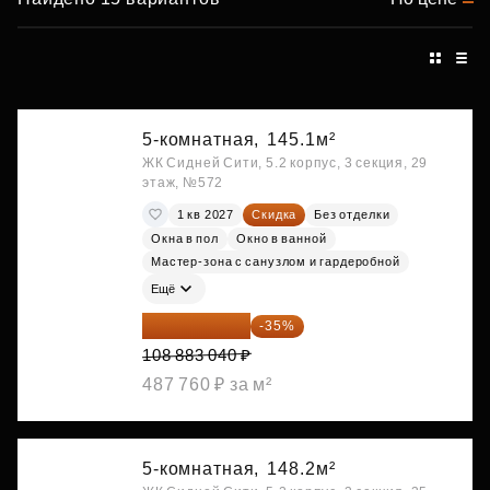
5-комнатная,
145.1м²
ЖК Сидней Сити, 5.2 корпус, 3 секция, 29
этаж, №572
1 кв 2027
Скидка
Без отделки
Окна в пол
Окно в ванной
Мастер-зона с санузлом и гардеробной
Ещё
70 773 976 ₽
-35%
108 883 040 ₽
487 760 ₽ за м²
5-комнатная,
148.2м²