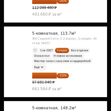
72 864 012 ₽
-35%
112 098 480 ₽
491 660 ₽ за м²
5-комнатная,
113.7м²
ЖК Сидней Сити, 5.2 корпус, 3 секция, 40
этаж, №657
1 кв 2027
Скидка
Без отделки
Окна в пол
Угловое остекление
Мастер-зона с санузлом и гардеробной
Ещё
75 222 101 ₽
-23%
97 691 040 ₽
661 584 ₽ за м²
5-комнатная,
148.2м²