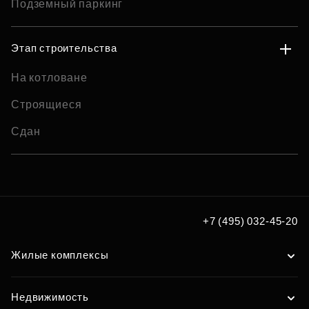
Подземный паркинг
Этап строительства
На котловане
Строящиеся
Сдан
+7 (495) 032-45-20
Жилые комплексы
Недвижимость