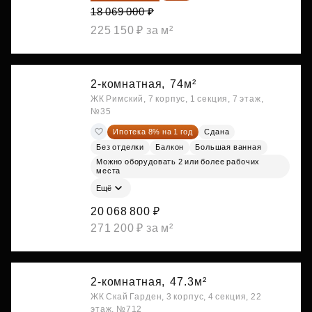
18 069 000 ₽
225 150 ₽ за м²
2-комнатная,
74м²
ЖК Римский, 7 корпус, 1 секция, 7 этаж,
№35
Ипотека 8% на 1 год
Сдана
Без отделки
Балкон
Большая ванная
Можно оборудовать 2 или более рабочих
места
Ещё
20 068 800 ₽
271 200 ₽ за м²
2-комнатная,
47.3м²
ЖК Скай Гарден, 3 корпус, 4 секция, 22
этаж, №712