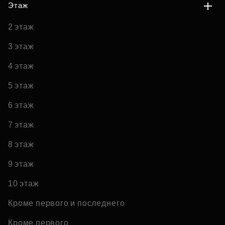
Этаж
2 этаж
3 этаж
4 этаж
5 этаж
6 этаж
7 этаж
8 этаж
9 этаж
10 этаж
Кроме первого и последнего
Кроме первого