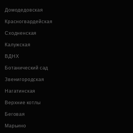
Домодедовская
Красногвардейская
Сходненская
Калужская
ВДНХ
Ботанический сад
Звенигородская
Нагатинская
Верхние котлы
Беговая
Марьино