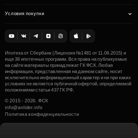
Условия покупки
Ипотека от Сбербанк (Лицензия №1481 от 11.08.2015) и
еще 38 ипотечных программ. Все права на публикуемые
на сайте материалы принадлежат ГК ФСК. Любая
информация, представленная на данном сайте, носит
исключительно информационный характер и ни при каких
условиях не является публичной офертой, определяемой
положениями статьи 437 ГК РФ.
© 2015 - 2026. ФСК
info@anlider.info
Политика конфиденциальности