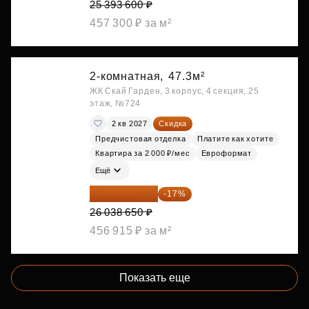
25 393 600 ₽
457 300 ₽ за м²
2-комнатная,
47.3м²
ЖК Скай Гарден, 3 корпус, 4 секция, 25
этаж, №724
2 кв 2027
Скидка
Предчистовая отделка
Платите как хотите
Квартира за 2 000 ₽/мес
Евроформат
Ещё
21 612 080 ₽
-17%
26 038 650 ₽
456 915 ₽ за м²
Показать еще