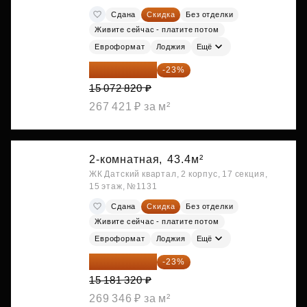
Сдана
Скидка
Без отделки
Живите сейчас - платите потом
Евроформат
Лоджия
Ещё
11 606 071 ₽
-23%
15 072 820 ₽
267 421 ₽ за м²
2-комнатная,
43.4м²
ЖК Датский квартал, 2 корпус, 17 секция,
15 этаж, №1131
Сдана
Скидка
Без отделки
Живите сейчас - платите потом
Евроформат
Лоджия
Ещё
11 689 616 ₽
-23%
15 181 320 ₽
269 346 ₽ за м²