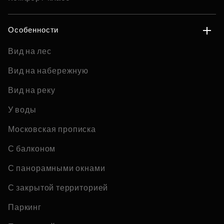
Особенности
Вид на лес
Вид на набережную
Вид на реку
У воды
Московская прописка
С балконом
С панорамными окнами
С закрытой территорией
Паркинг