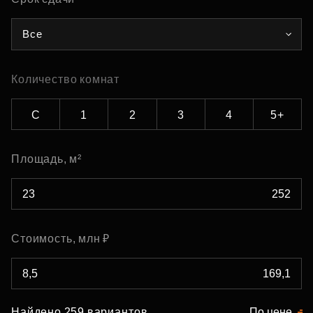
Все
Количество комнат
С
1
2
3
4
5+
Площадь, м²
Стоимость, млн ₽
Найдено 259 вариантов
По цене