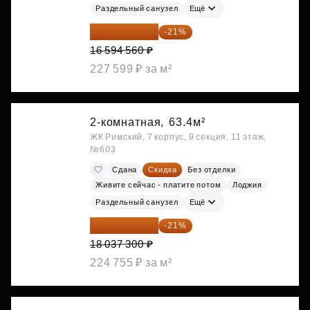
Раздельный санузел
Ещё
13 109 702 ₽
-21%
16 594 560 ₽
227 599 ₽ за м²
2-комнатная,
63.4м²
ЖК Римский, 7 корпус, 9 секция, 11 этаж,
№603
Сдана
Скидка
Без отделки
Живите сейчас - платите потом
Лоджия
Раздельный санузел
Ещё
14 249 467 ₽
-21%
18 037 300 ₽
224 755 ₽ за м²