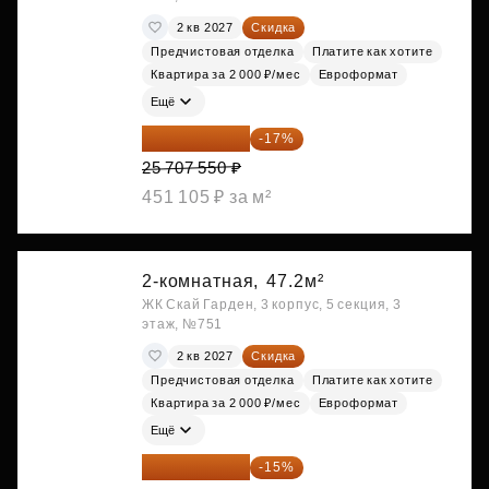
2 кв 2027
Скидка
Предчистовая отделка
Платите как хотите
Квартира за 2 000 ₽/мес
Евроформат
Ещё
21 337 267 ₽
-17%
25 707 550 ₽
451 105 ₽ за м²
2-комнатная,
47.2м²
ЖК Скай Гарден, 3 корпус, 5 секция, 3
этаж, №751
2 кв 2027
Скидка
Предчистовая отделка
Платите как хотите
Квартира за 2 000 ₽/мес
Евроформат
Ещё
21 584 560 ₽
-15%