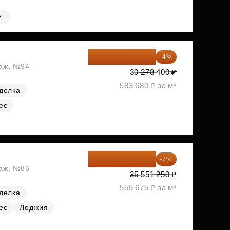
29 067 264 ₽
-4%
таж, №94
30 278 400 ₽
583 680 ₽ за м²
делка
ес
33 062 663 ₽
-7%
таж, №86
35 551 250 ₽
555 675 ₽ за м²
делка
ес
Лоджия