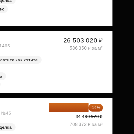
делка
ес
26 503 020 ₽
№1465
586 350 ₽ за м²
латите как хотите
е
28 972 415 ₽
-16%
, №45
34 490 970 ₽
708 372 ₽ за м²
делка