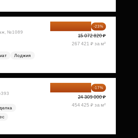
11 606 071 ₽
-23%
таж, №1089
15 072 820 ₽
267 421 ₽ за м²
мат
Лоджия
20 176 470 ₽
-17%
№393
24 309 000 ₽
454 425 ₽ за м²
делка
ес