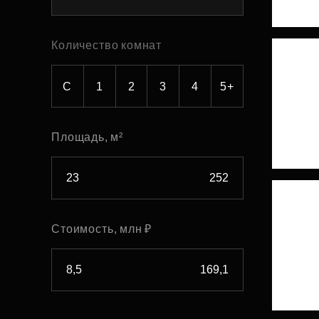
Рефинансирование
Количество комнат
С
1
2
3
4
5+
Площадь, м²
Стоимость, млн ₽