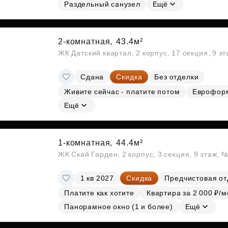
Субсидии
Раздельный санузел
Ещё
2-комнатная,
43.4м²
ЖК Датский квартал, 2 корпус, 17 секция, 9 э
Сдана
Скидка
Без отделки
Живите сейчас - платите потом
Еврофор
Ещё
1-комнатная,
44.4м²
ЖК Скай Гарден, 2 корпус, 3 секция, 9 этаж, 
1 кв 2027
Скидка
Предчистовая от
Платите как хотите
Квартира за 2 000 ₽/м
Панорамное окно (1 и более)
Ещё