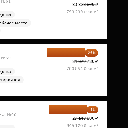
, №61
30 323 820 ₽
793 239 ₽ за м²
делка
абочее место
25 441 000 ₽
-26%
, №59
34 379 730 ₽
700 854 ₽ за м²
делка
стирочная
26 062 848 ₽
-4%
таж, №96
27 148 800 ₽
645 120 ₽ за м²