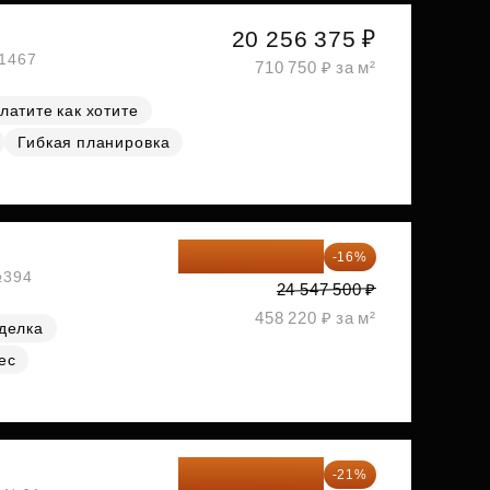
20 256 375 ₽
№1467
710 750 ₽ за м²
латите как хотите
Гибкая планировка
20 619 900 ₽
-16%
№394
24 547 500 ₽
458 220 ₽ за м²
делка
ес
23 955 818 ₽
-21%