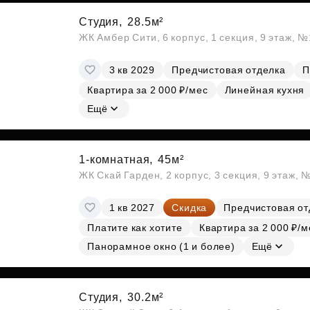
Студия,
28.5м²
ЖК Амбер Сити, 6 корпус, 1 секция, 9 этаж, 
3 кв 2029
Предчистовая отделка
П
Квартира за 2 000 ₽/мес
Линейная кухня
Ещё
1-комнатная,
45м²
ЖК Скай Гарден, 2 корпус, 3 секция, 9 этаж, 
1 кв 2027
Скидка
Предчистовая от
Платите как хотите
Квартира за 2 000 ₽/м
Панорамное окно (1 и более)
Ещё
Студия,
30.2м²