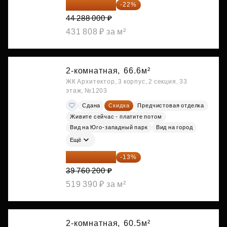
34 544 640 ₽
-22%
44 288 000 ₽
431 808 ₽ за м²
2-комнатная,
66.6м²
ЖК Архитектор, 3 корпус, 2 секция, 33
этаж, №1203
Сдана
Скидка
Предчистовая отделка
Живите сейчас - платите потом
Вид на Юго-западный парк
Вид на город
Ещё
34 591 374 ₽
-13%
39 760 200 ₽
519 390 ₽ за м²
2-комнатная,
60.5м²