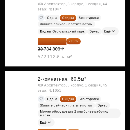
ЖК Архитектор, 3 корпус, 1 секция, 44
этаж, №1047
Сдана
Скидка
Без отделки
Живите сейчас - платите потом
Вид на Юго-западный парк
Эркер
Ещё
34 612 776 ₽
-13%
39 784 800 ₽
572 112 ₽ за м²
2-комнатная,
60.5м²
ЖК Архитектор, 3 корпус, 1 секция, 45
этаж, №1051
Сдана
Скидка
Без отделки
Живите сейчас - платите потом
Эркер
Можно оборудовать 2 или более рабочих
места
Ещё