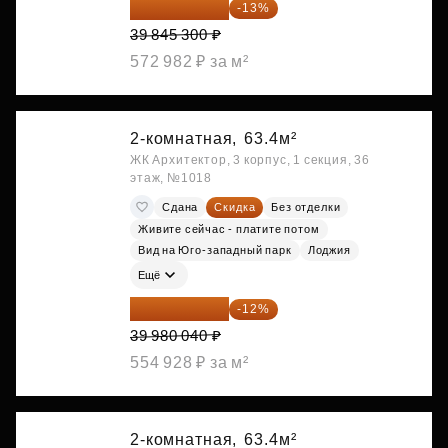
34 665 411 ₽
-13%
39 845 300 ₽
572 982 ₽ за м²
2-комнатная,
63.4м²
ЖК Архитектор, 3 корпус, 1 секция, 36
этаж, №1018
Сдана
Скидка
Без отделки
Живите сейчас - платите потом
Вид на Юго-западный парк
Лоджия
Ещё
35 182 435 ₽
-12%
39 980 040 ₽
554 928 ₽ за м²
2-комнатная,
63.4м²