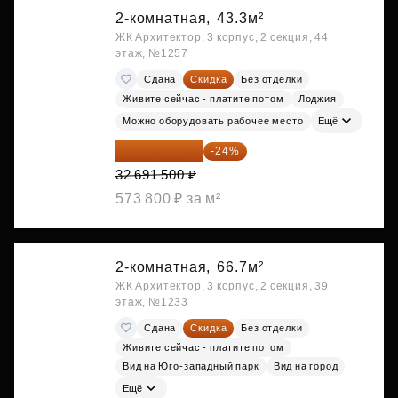
2-комнатная,
43.3м²
ЖК Архитектор, 3 корпус, 2 секция, 44
этаж, №1257
Сдана
Скидка
Без отделки
Живите сейчас - платите потом
Лоджия
Можно оборудовать рабочее место
Ещё
24 845 540 ₽
-24%
32 691 500 ₽
573 800 ₽ за м²
2-комнатная,
66.7м²
ЖК Архитектор, 3 корпус, 2 секция, 39
этаж, №1233
Сдана
Скидка
Без отделки
Живите сейчас - платите потом
Вид на Юго-западный парк
Вид на город
Ещё