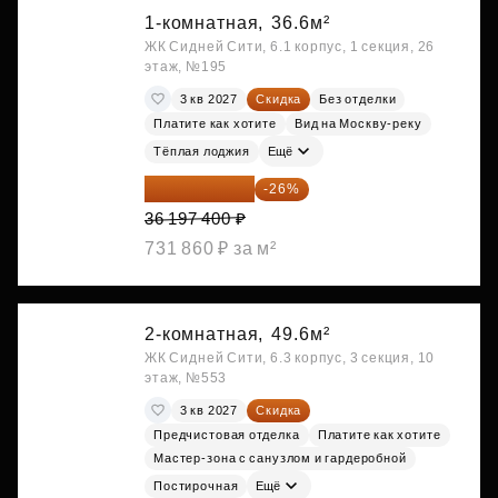
1-комнатная,
36.6м²
ЖК Сидней Сити, 6.1 корпус, 1 секция, 26
этаж, №195
3 кв 2027
Скидка
Без отделки
Платите как хотите
Вид на Москву-реку
Тёплая лоджия
Ещё
26 786 076 ₽
-26%
36 197 400 ₽
731 860 ₽ за м²
2-комнатная,
49.6м²
ЖК Сидней Сити, 6.3 корпус, 3 секция, 10
этаж, №553
3 кв 2027
Скидка
Предчистовая отделка
Платите как хотите
Мастер-зона с санузлом и гардеробной
Постирочная
Ещё