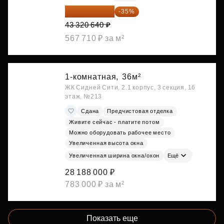
28 158 416 ₽
-35%
43 320 640 ₽
567 710 ₽ за м²
1-комнатная,
36м²
ЖК Сидней Сити, 2.1 корпус, 3 секция, 16
этаж, №213
Сдана
Предчистовая отделка
Живите сейчас - платите потом
Можно оборудовать рабочее место
Увеличенная высота окна
Увеличенная ширина окна/окон
Ещё
28 188 000 ₽
783 000 ₽ за м²
Показать еще