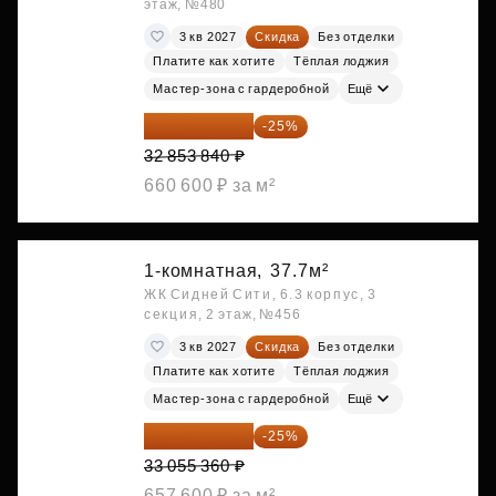
этаж, №480
3 кв 2027
Скидка
Без отделки
Платите как хотите
Тёплая лоджия
Мастер-зона с гардеробной
Ещё
24 640 380 ₽
-25%
32 853 840 ₽
660 600 ₽ за м²
1-комнатная,
37.7м²
ЖК Сидней Сити, 6.3 корпус, 3
секция, 2 этаж, №456
3 кв 2027
Скидка
Без отделки
Платите как хотите
Тёплая лоджия
Мастер-зона с гардеробной
Ещё
24 791 520 ₽
-25%
33 055 360 ₽
657 600 ₽ за м²