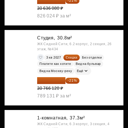
24 202 503 ₽
-21%
30 636 080 ₽
826 024 ₽ за м²
Студия,
30.8м²
ЖК Сидней Сити, 6.2 корпус, 2 секция, 26
этаж, №434
3 кв 2027
Скидка
Без отделки
Платите как хотите
Вид на бульвар
Вид на Москву-реку
Ещё
24 305 235 ₽
-21%
30 766 120 ₽
789 131 ₽ за м²
1-комнатная,
37.3м²
ЖК Сидней Сити, 6.3 корпус, 3 секция, 4