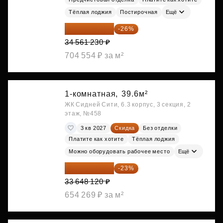
Тёплая лоджия
Постирочная
Ещё
25 575 310 ₽
-26%
34 561 230 ₽
704 554 ₽ за м²
1-комнатная,
39.6м²
ЖК Сидней Сити, 6.3 корпус, 3 секция, 2
этаж, №458
3 кв 2027
Скидка
Без отделки
Платите как хотите
Тёплая лоджия
Можно оборудовать рабочее место
Ещё
25 909 052 ₽
-23%
33 648 120 ₽
654 269 ₽ за м²