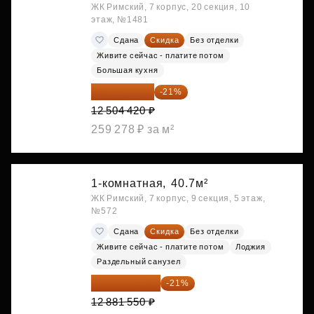
ЖК Римский, 7 корпус, 20 секция, 10
этаж, №1481
Сдана
Скидка
Без отделки
Живите сейчас - платите потом
Большая кухня
9 878 492 ₽
-21%
12 504 420 ₽
259 278 ₽ за м²
1-комнатная,
40.7м²
ЖК Римский, 7 корпус, 9 секция, 5 этаж,
№572
Сдана
Скидка
Без отделки
Живите сейчас - платите потом
Лоджия
Раздельный санузел
10 176 425 ₽
-21%
12 881 550 ₽