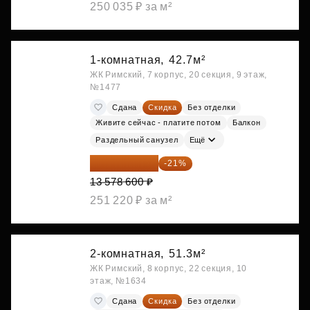
250 035 ₽ за м²
1-комнатная,
42.7м²
ЖК Римский, 7 корпус, 20 секция, 9 этаж,
№1477
Сдана
Скидка
Без отделки
Живите сейчас - платите потом
Балкон
Раздельный санузел
Ещё
10 727 094 ₽
-21%
13 578 600 ₽
251 220 ₽ за м²
2-комнатная,
51.3м²
ЖК Римский, 8 корпус, 22 секция, 10
этаж, №1634
Сдана
Скидка
Без отделки