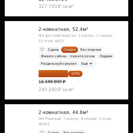
327 700 ₽ за м²
2-комнатная,
52.4м²
ЖК Датский квартал, 2 корпус, 1 секция,
15 этаж, №53
Сдана
Скидка
Без отделки
Живите сейчас - платите потом
Лоджия
Раздельный санузел
Ещё
12 588 576 ₽
-23%
16 348 800 ₽
240 240 ₽ за м²
2-комнатная,
44.6м²
ЖК Римский, 7 корпус, 8 секция, 6 этаж,
№482
Сдана
Без отделки