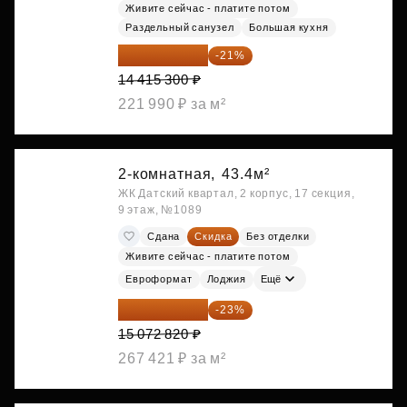
Живите сейчас - платите потом
Раздельный санузел
Большая кухня
11 388 087 ₽
-21%
14 415 300 ₽
221 990 ₽ за м²
2-комнатная,
43.4м²
ЖК Датский квартал, 2 корпус, 17 секция,
9 этаж, №1089
Сдана
Скидка
Без отделки
Живите сейчас - платите потом
Евроформат
Лоджия
Ещё
11 606 071 ₽
-23%
15 072 820 ₽
267 421 ₽ за м²