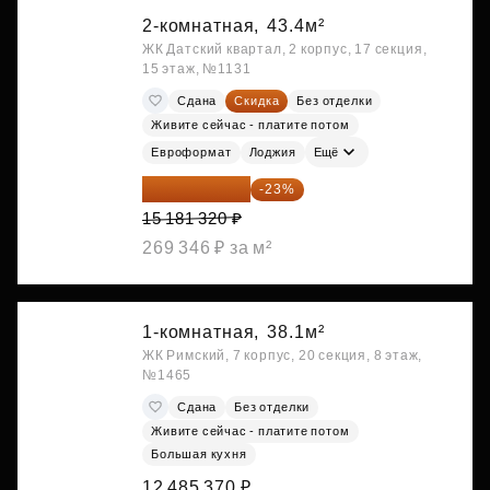
2-комнатная,
43.4м²
ЖК Датский квартал, 2 корпус, 17 секция,
15 этаж, №1131
Сдана
Скидка
Без отделки
Живите сейчас - платите потом
Евроформат
Лоджия
Ещё
11 689 616 ₽
-23%
15 181 320 ₽
269 346 ₽ за м²
1-комнатная,
38.1м²
ЖК Римский, 7 корпус, 20 секция, 8 этаж,
№1465
Сдана
Без отделки
Живите сейчас - платите потом
Большая кухня
12 485 370 ₽