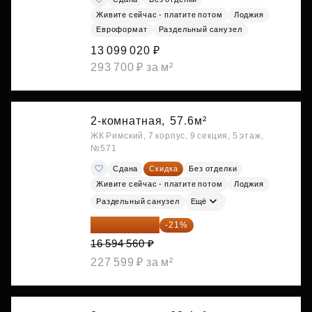
Живите сейчас - платите потом
Лоджия
Евроформат
Раздельный санузел
13 099 020 ₽
293 700 ₽ за м²
2-комнатная,
57.6м²
ЖК Римский, 7 корпус, 9 секция, 5 этаж,
№571
Сдана
Скидка
Без отделки
Живите сейчас - платите потом
Лоджия
Раздельный санузел
Ещё
13 109 702 ₽
-21%
16 594 560 ₽
227 599 ₽ за м²