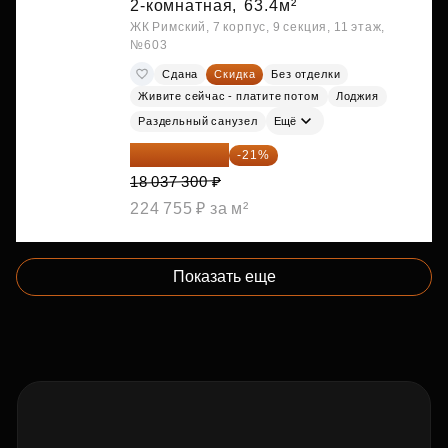
2-комнатная,
63.4м²
ЖК Римский, 7 корпус, 9 секция, 11 этаж,
№603
Сдана
Скидка
Без отделки
Живите сейчас - платите потом
Лоджия
Раздельный санузел
Ещё
14 249 467 ₽
-21%
18 037 300 ₽
224 755 ₽ за м²
Показать еще