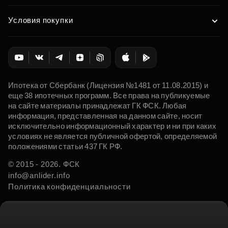
Условия покупки
Ипотека от Сбербанк (Лицензия №1481 от 11.08.2015) и
еще 38 ипотечных программ. Все права на публикуемые
на сайте материалы принадлежат ГК ФСК. Любая
информация, представленная на данном сайте, носит
исключительно информационный характер и ни при каких
условиях не является публичной офертой, определяемой
положениями статьи 437 ГК РФ.
© 2015 - 2026. ФСК
info@anlider.info
Политика конфиденциальности