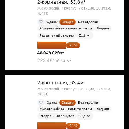
2-комнатная,
63.8м²
ЖК Римский, 7 корпус, 7 секция, 10 этаж,
№430
Сдана
Скидка
Без отделки
Живите сейчас - платите потом
Лоджия
Раздельный санузел
Ещё
14 258 726 ₽
-21%
18 049 020 ₽
223 491 ₽ за м²
2-комнатная,
63.4м²
ЖК Римский, 7 корпус, 9 секция, 12 этаж,
№608
Сдана
Скидка
Без отделки
Живите сейчас - платите потом
Лоджия
Раздельный санузел
Ещё
14 274 510 ₽
-21%