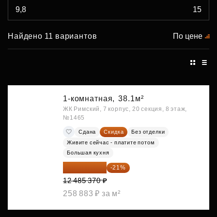
Найдено 11 вариантов
По цене
1-комнатная,
38.1м²
ЖК Римский, 7 корпус, 20 секция, 8 этаж,
№1465
Сдана
Скидка
Без отделки
Живите сейчас - платите потом
Большая кухня
9 863 442 ₽
-21%
12 485 370 ₽
258 883 ₽ за м²