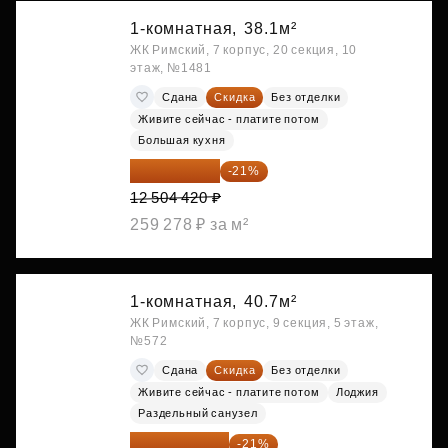
1-комнатная,
38.1м²
ЖК Римский, 7 корпус, 20 секция, 10
этаж, №1481
Сдана
Скидка
Без отделки
Живите сейчас - платите потом
Большая кухня
9 878 492 ₽
-21%
12 504 420 ₽
259 278 ₽ за м²
1-комнатная,
40.7м²
ЖК Римский, 7 корпус, 9 секция, 5 этаж,
№572
Сдана
Скидка
Без отделки
Живите сейчас - платите потом
Лоджия
Раздельный санузел
10 176 425 ₽
-21%