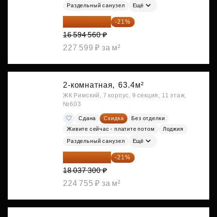
Раздельный санузел
Ещё
13 109 702 ₽
-21%
16 594 560 ₽
227 599 ₽ за м²
2-комнатная,
63.4м²
ЖК Римский, 7 корпус, 9 секция, 11 этаж,
№603
Сдана
Скидка
Без отделки
Живите сейчас - платите потом
Лоджия
Раздельный санузел
Ещё
14 249 467 ₽
-21%
18 037 300 ₽
224 755 ₽ за м²