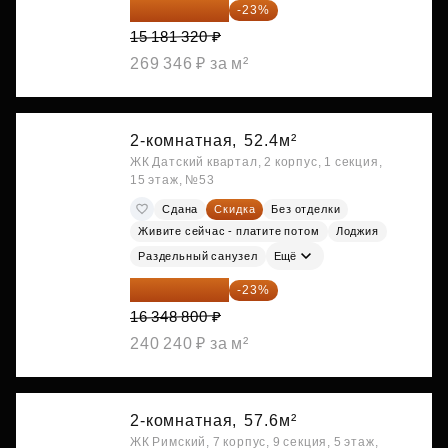
11 689 616 ₽
-23%
15 181 320 ₽
269 346 ₽ за м²
2-комнатная,
52.4м²
ЖК Датский квартал, 2 корпус, 1 секция,
15 этаж, №53
Сдана
Скидка
Без отделки
Живите сейчас - платите потом
Лоджия
Раздельный санузел
Ещё
12 588 576 ₽
-23%
16 348 800 ₽
240 240 ₽ за м²
2-комнатная,
57.6м²
ЖК Римский, 7 корпус, 9 секция, 5 этаж,