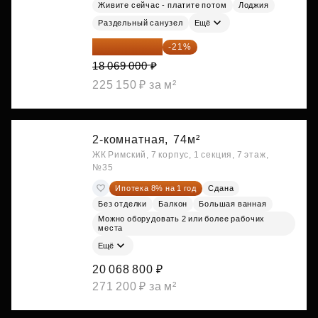
Живите сейчас - платите потом
Лоджия
Раздельный санузел
Ещё
14 274 510 ₽
-21%
18 069 000 ₽
225 150 ₽ за м²
2-комнатная,
74м²
ЖК Римский, 7 корпус, 1 секция, 7 этаж,
№35
Ипотека 8% на 1 год
Сдана
Без отделки
Балкон
Большая ванная
Можно оборудовать 2 или более рабочих
места
Ещё
20 068 800 ₽
271 200 ₽ за м²