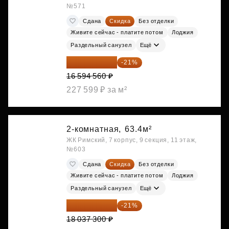
№571
Сдана
Скидка
Без отделки
Живите сейчас - платите потом
Лоджия
Раздельный санузел
Ещё
13 109 702 ₽
-21%
16 594 560 ₽
227 599 ₽ за м²
2-комнатная,
63.4м²
ЖК Римский, 7 корпус, 9 секция, 11 этаж,
№603
Сдана
Скидка
Без отделки
Живите сейчас - платите потом
Лоджия
Раздельный санузел
Ещё
14 249 467 ₽
-21%
18 037 300 ₽