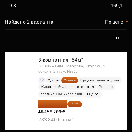
Найдено 2 варианта
По цене
3-комнатная,
54м²
ЖК Движение. Говорово, 1 корпус, 4
секция, 2 этаж, №517
Сданы
Скидка
Предчистовая отделка
Живите сейчас - платите потом
Угловая
Увеличенное число окон
Ещё
15 327 360 ₽
-20%
19 159 200 ₽
283 840 ₽ за м²