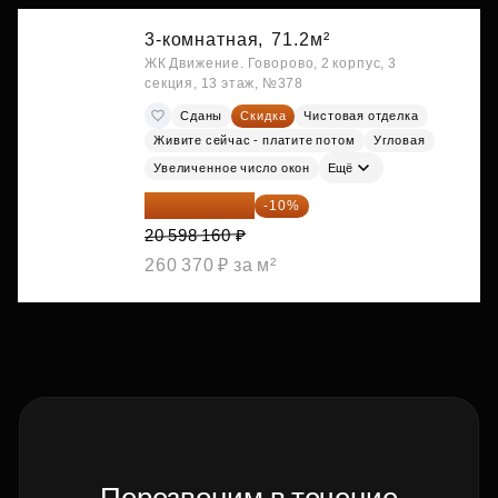
3-комнатная,
71.2м²
ЖК Движение. Говорово, 2 корпус, 3
секция, 13 этаж, №378
Сданы
Скидка
Чистовая отделка
Живите сейчас - платите потом
Угловая
Увеличенное число окон
Ещё
18 538 344 ₽
-10%
20 598 160 ₽
260 370 ₽ за м²