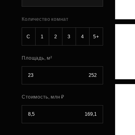
Рефинансирование
Количество комнат
С
1
2
3
4
5+
Площадь, м²
Стоимость, млн ₽