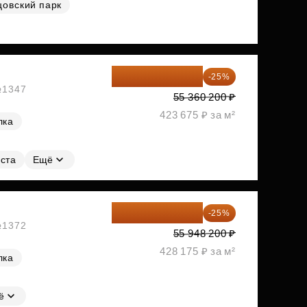
цовский парк
41 520 150 ₽
-25%
 №1347
55 360 200 ₽
423 675 ₽ за м²
лка
ста
Ещё
41 961 150 ₽
-25%
 №1372
55 948 200 ₽
428 175 ₽ за м²
лка
ё