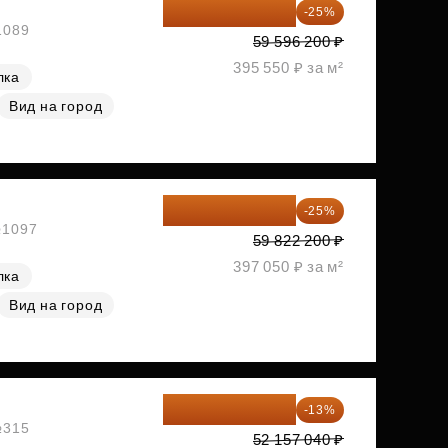
44 697 150 ₽
-25%
1089
59 596 200 ₽
395 550 ₽ за м²
лка
Вид на город
44 866 650 ₽
-25%
№1097
59 822 200 ₽
397 050 ₽ за м²
лка
Вид на город
45 376 625 ₽
-13%
№315
52 157 040 ₽