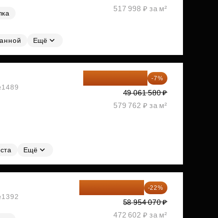
517 998 ₽ за м²
лка
ванной
Ещё
45 627 269 ₽
-7%
 №1489
49 061 580 ₽
579 762 ₽ за м²
ста
Ещё
45 984 175 ₽
-22%
 №1392
58 954 070 ₽
472 602 ₽ за м²