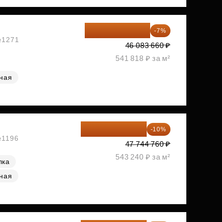
42 857 804 ₽
-7%
 №1271
46 083 660 ₽
541 818 ₽ за м²
ная
42 970 284 ₽
-10%
№1196
47 744 760 ₽
543 240 ₽ за м²
лка
ная