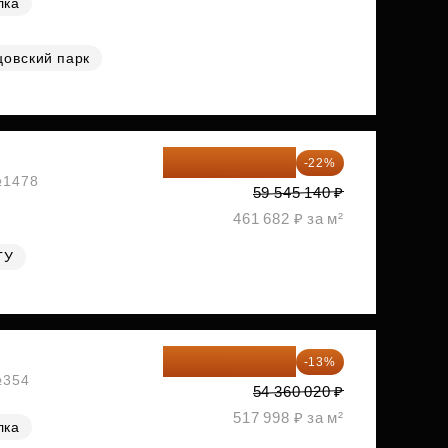
лка
цовский парк
46 445 209 ₽
-22%
 №1478
59 545 140 ₽
461 682 ₽ за м²
ГУ
47 293 217 ₽
-13%
№354
54 360 020 ₽
517 998 ₽ за м²
лка