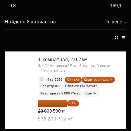
Найдено 8 вариантов
По цене
1-комнатная,
40.7м²
ЖК Симоновский Вал, 3 корпус, 3 секция,
13 этаж, №143
4 кв 2029
Скидка
Квартира недели
Без отделки
Платите как хотите
Квартира за 2 000 ₽/мес
Ещё
21 904 740 ₽
-8%
23 809 500 ₽
538 200 ₽ за м²