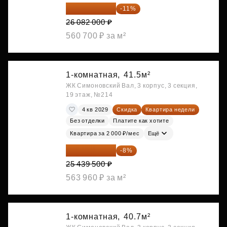
23 212 980 ₽
-11%
26 082 000 ₽
560 700 ₽ за м²
1-комнатная,
41.5м²
ЖК Симоновский Вал, 3 корпус, 3 секция,
19 этаж, №214
4 кв 2029
Скидка
Квартира недели
Без отделки
Платите как хотите
Квартира за 2 000 ₽/мес
Ещё
23 404 340 ₽
-8%
25 439 500 ₽
563 960 ₽ за м²
1-комнатная,
40.7м²