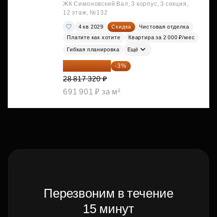
ЖК Симоновский Вал, 3 корпус, 3 секция,
12 этаж, №132
4 кв 2029
Скидка
Чистовая отделка
Платите как хотите
Квартира за 2 000 ₽/мес
Гибкая планировка
Ещё
27 952 800 ₽
-3%
28 817 320 ₽
691 901 ₽ за м²
Перезвоним в течение
15 минут