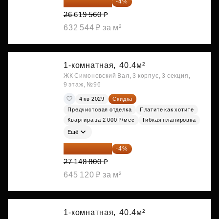
25 554 778 ₽
-4%
26 619 560 ₽
632 544 ₽ за м²
1-комнатная,
40.4м²
ЖК Симоновский Вал, 3 корпус, 3 секция,
9 этаж, №96
4 кв 2029
Скидка
Предчистовая отделка
Платите как хотите
Квартира за 2 000 ₽/мес
Гибкая планировка
Ещё
26 062 848 ₽
-4%
27 148 800 ₽
645 120 ₽ за м²
1-комнатная,
40.4м²