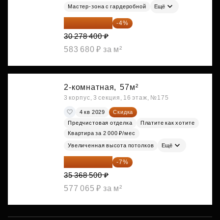
Мастер-зона с гардеробной
Ещё
29 067 264 ₽
-4%
30 278 400 ₽
583 680 ₽ за м²
2-комнатная,
57м²
3 корпус, 3 секция, 16 этаж, №175
4 кв 2029
Скидка
Предчистовая отделка
Платите как хотите
Квартира за 2 000 ₽/мес
Увеличенная высота потолков
Ещё
32 892 705 ₽
-7%
35 368 500 ₽
577 065 ₽ за м²