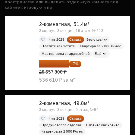
пространство или выделить отдельную комнату под
кабинет, игровую и пр.
2-комнатная,
51.4м²
3 корпус, 3 секция, 19 этаж, №213
4 кв 2029
Скидка
Без отделки
Платите как хотите
Квартира за 2 000 ₽/мес
Мастер-зона с гардеробной
Ещё
27 581 754 ₽
-7%
29 657 800 ₽
536 610 ₽ за м²
2-комнатная,
49.8м²
3 корпус, 3 секция, 9 этаж, №94
4 кв 2029
Скидка
Предчистовая отделка
Платите как хотите
Квартира за 2 000 ₽/мес