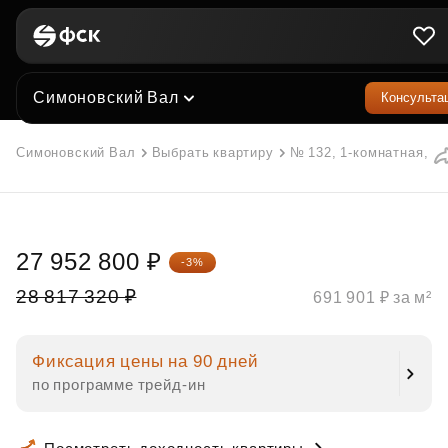
Симоновский Вал
Консульта
Симоновский Вал
Выбрать квартиру
№ 132, 1-комнатная, 40
27 952 800 ₽
-3%
28 817 320 ₽
691 901 ₽ за м²
Фиксация цены на 90 дней
по программе трейд‑ин