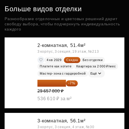
Больше видов отделки
Разнообразие отделочных и цветовых решений дарит
свободу выбора, чтобы подчеркнуть индивидуальность
каждого
2-комнатная,
51.4м²
3 корпус, 3 секция, 19 этаж, №213
4 кв 2029
Скидка
Без отделки
Платите как хотите
Квартира за 2 000 ₽/мес
Мастер-зона с гардеробной
Ещё
27 581 754 ₽
-7%
29 657 800 ₽
536 610 ₽ за м²
3-комнатная,
56.1м²
3 корпус, 3 секция, 4 этаж, №30