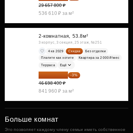
29 657 800 ₽
536 610 ₽ за м²
2-комнатная,
53.8м²
3 корпус, 3 секция, 25 этаж, №251
4 кв 2029
Скидка
Без отделки
Платите как хотите
Квартира за 2 000 ₽/мес
Терраса
Ещё
45 297 448 ₽
-3%
46 698 400 ₽
841 960 ₽ за м²
Больше комнат
Это позволяет каждому члену семьи иметь собственное