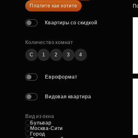
Платите как хотите
П
Рефинансирование
Квартиры со скидкой
Количество комнат
C
1
2
3
4
Евроформат
Видовая квартира
Вид из окна
Бульвар
Москва-Сити
Город