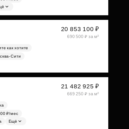
щё
20 853 100 ₽
690 500 ₽ за м²
те как хотите
сква-Сити
21 482 925 ₽
669 250 ₽ за м²
ка
000 ₽/мес
а
Ещё