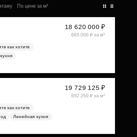
этажу
По цене за м²
18 620 000 ₽
665 000 ₽ за м²
те как хотите
 кухня
19 729 125 ₽
692 250 ₽ за м²
те как хотите
род
Линейная кухня