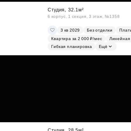
Студия,
32.1м²
6 корпус, 1 секция, 3 этаж, №1358
3 кв 2029
Без отделки
Плати
Квартира за 2 000 ₽/мес
Линейная
Гибкая планировка
Ещё
Студия,
28.5м²