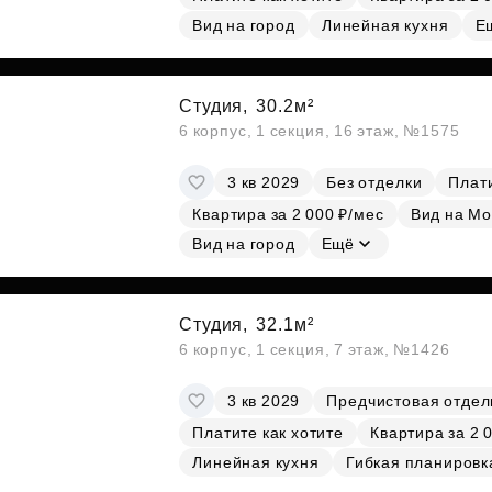
Вид на город
Линейная кухня
Е
Студия,
30.2м²
6 корпус, 1 секция, 16 этаж, №1575
3 кв 2029
Без отделки
Плати
Квартира за 2 000 ₽/мес
Вид на Мо
Вид на город
Ещё
Студия,
32.1м²
6 корпус, 1 секция, 7 этаж, №1426
3 кв 2029
Предчистовая отдел
Платите как хотите
Квартира за 2 
Линейная кухня
Гибкая планировк