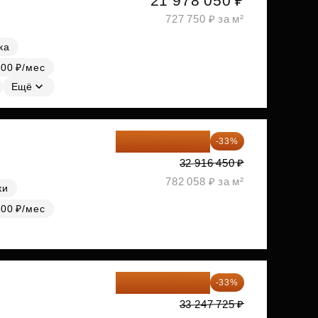
21 978 050 ₽
727 750 ₽ за м²
ка
000 ₽/мес
Ещё
22 054 022 ₽
-33%
32 916 450 ₽
782 058 ₽ за м²
ки
000 ₽/мес
22 275 976 ₽
-33%
33 247 725 ₽