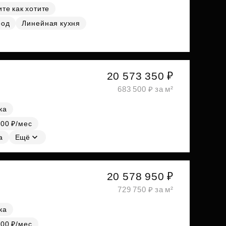
те как хотите
род
Линейная кухня
20 573 350 ₽
683 500 ₽ за м²
ка
000 ₽/мес
а
Ещё
20 578 950 ₽
729 750 ₽ за м²
ка
000 ₽/мес