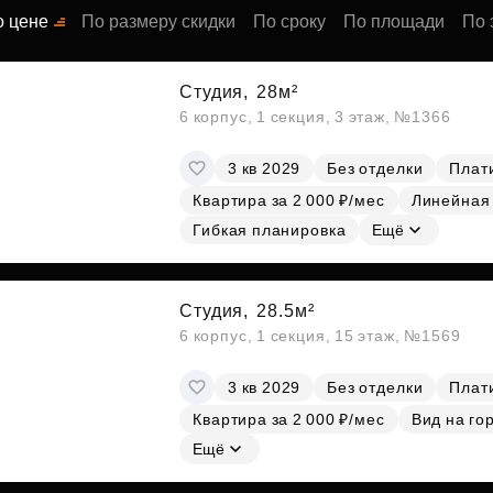
Субсидии
о цене
По размеру скидки
По сроку
По площади
По 
Студия,
28м²
6 корпус, 1 секция, 3 этаж, №1366
3 кв 2029
Без отделки
Плати
Квартира за 2 000 ₽/мес
Линейная
Гибкая планировка
Ещё
Студия,
28.5м²
6 корпус, 1 секция, 15 этаж, №1569
3 кв 2029
Без отделки
Плати
Квартира за 2 000 ₽/мес
Вид на го
Ещё