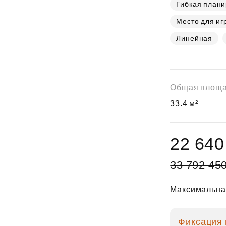
Субсидии
Гибкая плани
Место для иг
Линейная
Общая площ
33.4 м²
22 640
33 792 45
Максимальна
Фиксация 