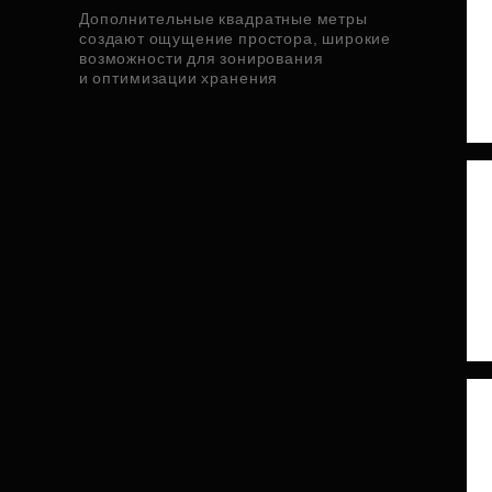
Дополнительные квадратные метры
создают ощущение простора, широкие
возможности для зонирования
и оптимизации хранения