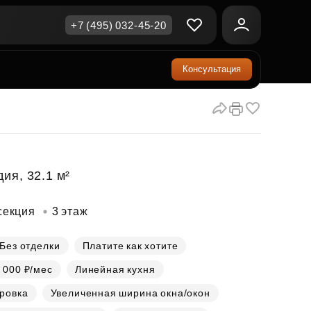
+7 (495) 032-45-20
Консультация
ичная недвижимость
еринский капитал
ите сейчас — платите
ка и продажа
ом
упка онлайн
Все акции
А
родная недвижимость
и скидки
ия, 32.1 м²
рт в окружении природы
Все акции
секция
3 этаж
стиции в коммерцию
возможности для роста
Без отделки
Платите как хотите
 000 ₽/мес
Линейная кухня
осы и ответы
ровка
Увеличенная ширина окна/окон
ы на популярные вопросы