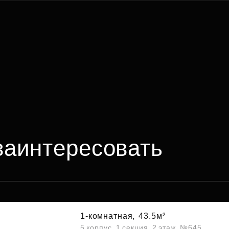
заинтересовать
1-комнатная,
43.5м²
5 корпус, 1 секция, 2 этаж, №645