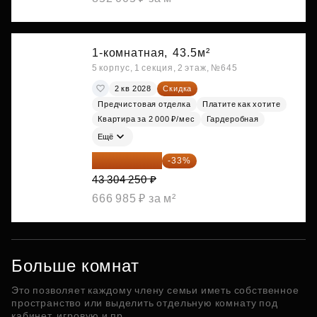
1-комнатная,
43.5м²
5 корпус, 1 секция, 2 этаж, №645
2 кв 2028
Скидка
Предчистовая отделка
Платите как хотите
Квартира за 2 000 ₽/мес
Гардеробная
Ещё
29 013 848 ₽
-33%
43 304 250 ₽
666 985 ₽ за м²
Больше комнат
Это позволяет каждому члену семьи иметь собственное
пространство или выделить отдельную комнату под
кабинет, игровую и пр.