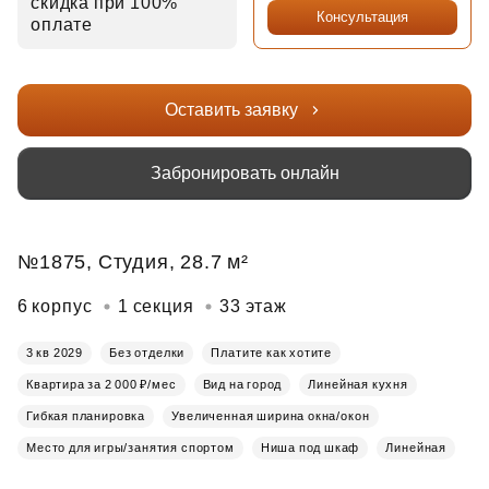
скидка при 100%
Консультация
оплате
Оставить заявку
Забронировать онлайн
№1875, Студия, 28.7 м²
6 корпус
1 секция
33 этаж
3 кв 2029
Без отделки
Платите как хотите
Квартира за 2 000 ₽/мес
Вид на город
Линейная кухня
Гибкая планировка
Увеличенная ширина окна/окон
Место для игры/занятия спортом
Ниша под шкаф
Линейная