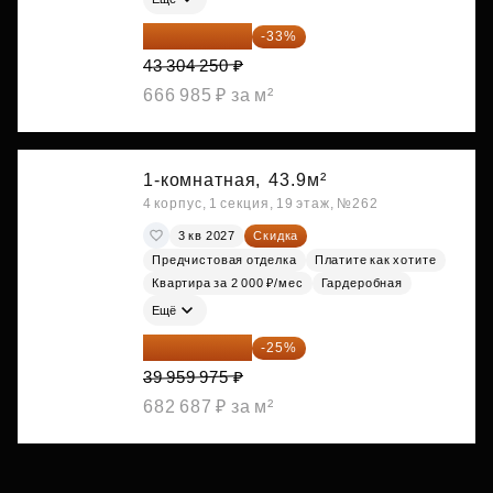
29 013 848 ₽
-33%
43 304 250 ₽
666 985 ₽ за м²
1-комнатная,
43.9м²
4 корпус, 1 секция, 19 этаж, №262
3 кв 2027
Скидка
Предчистовая отделка
Платите как хотите
Квартира за 2 000 ₽/мес
Гардеробная
Ещё
29 969 981 ₽
-25%
39 959 975 ₽
682 687 ₽ за м²