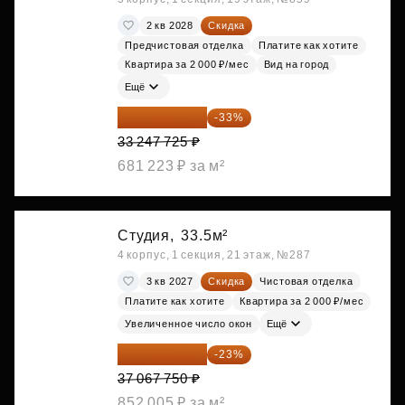
2 кв 2028
Скидка
Предчистовая отделка
Платите как хотите
Квартира за 2 000 ₽/мес
Вид на город
Ещё
22 275 976 ₽
-33%
33 247 725 ₽
681 223 ₽ за м²
Студия,
33.5м²
4 корпус, 1 секция, 21 этаж, №287
3 кв 2027
Скидка
Чистовая отделка
Платите как хотите
Квартира за 2 000 ₽/мес
Увеличенное число окон
Ещё
28 542 168 ₽
-23%
37 067 750 ₽
852 005 ₽ за м²