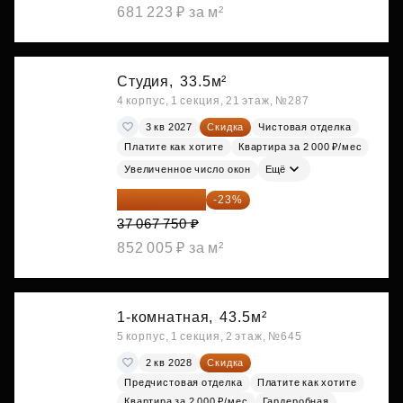
681 223 ₽ за м²
Студия,
33.5м²
4 корпус, 1 секция, 21 этаж, №287
3 кв 2027
Скидка
Чистовая отделка
Платите как хотите
Квартира за 2 000 ₽/мес
Увеличенное число окон
Ещё
28 542 168 ₽
-23%
37 067 750 ₽
852 005 ₽ за м²
1-комнатная,
43.5м²
5 корпус, 1 секция, 2 этаж, №645
2 кв 2028
Скидка
Предчистовая отделка
Платите как хотите
Квартира за 2 000 ₽/мес
Гардеробная