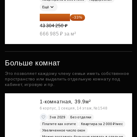
Ещё
29 013 848 ₽
-33%
43 304 250 ₽
666 985 ₽ за м²
Больше комнат
Это позволяет каждому члену семьи иметь собственное
пространство или выделить отдельную комнату под
кабинет, игровую и пр.
1-комнатная,
39.9м²
6 корпус, 1 секция, 14 этаж, №1548
3 кв 2029
Без отделки
Платите как хотите
Квартира за 2 000 ₽/мес
Увеличенное число окон
Можно поставить большую кровать в спальне