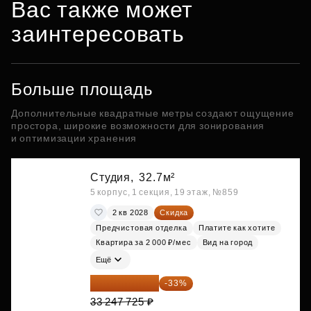
Вас также может
заинтересовать
Больше площадь
Дополнительные квадратные метры создают ощущение
простора, широкие возможности для зонирования
и оптимизации хранения
Студия,
32.7м²
5 корпус, 1 секция, 19 этаж, №859
2 кв 2028
Скидка
Предчистовая отделка
Платите как хотите
Квартира за 2 000 ₽/мес
Вид на город
Ещё
22 275 976 ₽
-33%
33 247 725 ₽