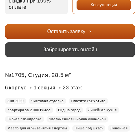
скидка при 100%
Консультация
оплате
Оставить заявку
Забронировать онлайн
№1705, Студия, 28.5 м²
6 корпус
1 секция
23 этаж
3 кв 2029
Чистовая отделка
Платите как хотите
Квартира за 2 000 ₽/мес
Вид на город
Линейная кухня
Гибкая планировка
Увеличенная ширина окна/окон
Место для игры/занятия спортом
Ниша под шкаф
Линейная