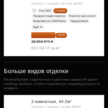
4 корпус, 1 секция, 19 этаж, №262
3 кв 2027
Скидка
Предчистовая отделка
Платите как хотите
Квартира за 2 000 ₽/мес
Гардеробная
Ещё
29 969 981 ₽
-25%
39 959 975 ₽
682 687 ₽ за м²
Больше видов отделки
Разнообразие отделочных и цветовых решений дарит
свободу выбора, чтобы подчеркнуть индивидуальность
каждого
2-комнатная,
44.2м²
5 корпус, 1 секция, 3 этаж, №654