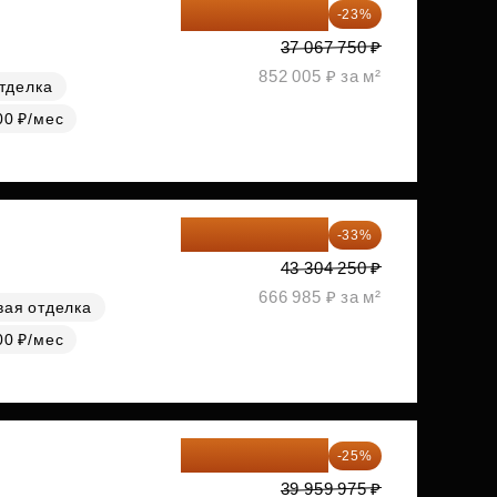
28 542 168 ₽
-23%
37 067 750 ₽
852 005 ₽ за м²
тделка
00 ₽/мес
29 013 848 ₽
-33%
43 304 250 ₽
666 985 ₽ за м²
вая отделка
00 ₽/мес
29 969 981 ₽
-25%
39 959 975 ₽