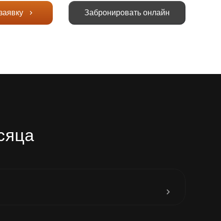
заявку
Забронировать онлайн
сяца
до 31