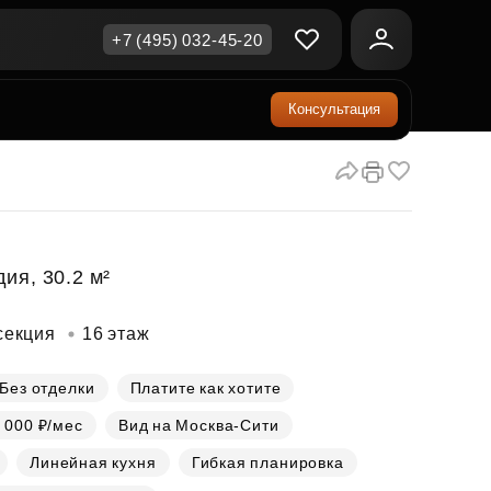
+7 (495) 032-45-20
Консультация
ичная недвижимость
еринский капитал
ите сейчас — платите
ка и продажа
ом
упка онлайн
Все акции
А
родная недвижимость
и скидки
ия, 30.2 м²
рт в окружении природы
Все акции
секция
16 этаж
стиции в коммерцию
возможности для роста
Без отделки
Платите как хотите
 000 ₽/мес
Вид на Москва-Сити
осы и ответы
Линейная кухня
Гибкая планировка
ы на популярные вопросы