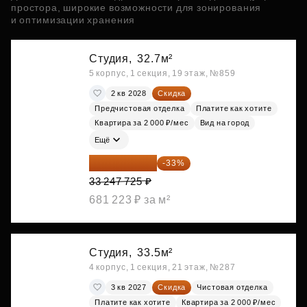
простора, широкие возможности для зонирования
и оптимизации хранения
Студия,
32.7м²
5 корпус, 1 секция, 19 этаж, №859
2 кв 2028
Скидка
Предчистовая отделка
Платите как хотите
Квартира за 2 000 ₽/мес
Вид на город
Ещё
22 275 976 ₽
-33%
33 247 725 ₽
681 223 ₽ за м²
Студия,
33.5м²
4 корпус, 1 секция, 21 этаж, №287
3 кв 2027
Скидка
Чистовая отделка
Платите как хотите
Квартира за 2 000 ₽/мес