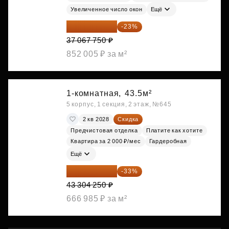
Увеличенное число окон
Ещё
28 542 168 ₽
-23%
37 067 750 ₽
852 005 ₽ за м²
1-комнатная,
43.5м²
5 корпус, 1 секция, 2 этаж, №645
2 кв 2028
Скидка
Предчистовая отделка
Платите как хотите
Квартира за 2 000 ₽/мес
Гардеробная
Ещё
29 013 848 ₽
-33%
43 304 250 ₽
666 985 ₽ за м²