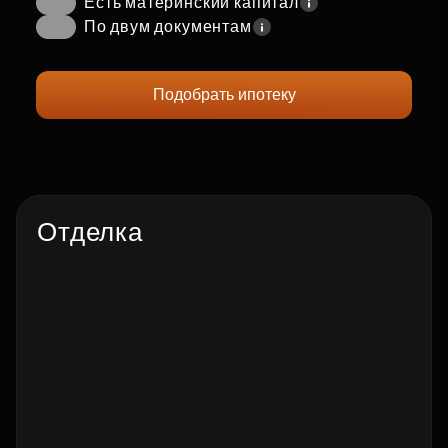
Есть материнский капитал
По двум документам
Подобрать ипотеку
Отделка