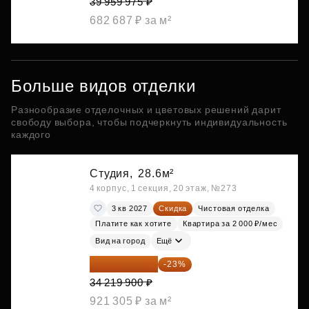
39 959 975 ₽
682 687 ₽ за м²
Больше видов отделки
Разнообразие отделочных и цветовых решений дарит
свободу выбора, чтобы подчеркнуть индивидуальность
каждого
Студия,
28.6м²
4 корпус, 1 секция, 20 этаж, №273
3 кв 2027
Скидка
Чистовая отделка
Платите как хотите
Квартира за 2 000 ₽/мес
Вид на город
Ещё
26 349 323 ₽
-23%
34 219 900 ₽
921 305 ₽ за м²