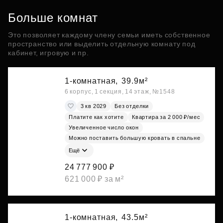
Больше комнат
Это позволяет каждому члену семьи иметь собственное
пространство или выделить отдельную комнату под
кабинет, игровую и пр.
1-комнатная,
39.9м²
6 корпус, 1 секция, 14 этаж, №1548
3 кв 2029
Без отделки
Платите как хотите
Квартира за 2 000 ₽/мес
Увеличенное число окон
Можно поставить большую кровать в спальне
Ещё
24 777 900 ₽
621 000 ₽ за м²
1-комнатная,
43.5м²