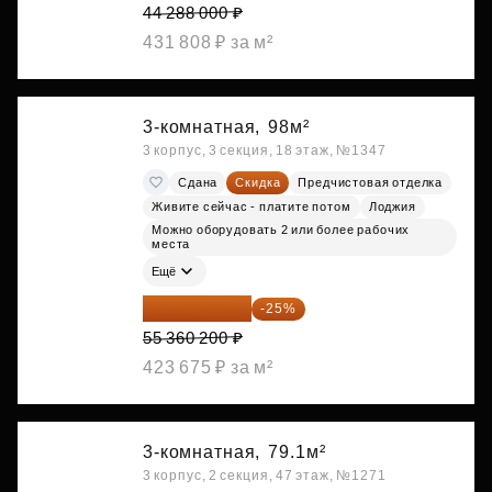
44 288 000 ₽
431 808 ₽ за м²
3-комнатная,
98м²
3 корпус, 3 секция, 18 этаж, №1347
Сдана
Скидка
Предчистовая отделка
Живите сейчас - платите потом
Лоджия
Можно оборудовать 2 или более рабочих
места
Ещё
41 520 150 ₽
-25%
55 360 200 ₽
423 675 ₽ за м²
3-комнатная,
79.1м²
3 корпус, 2 секция, 47 этаж, №1271