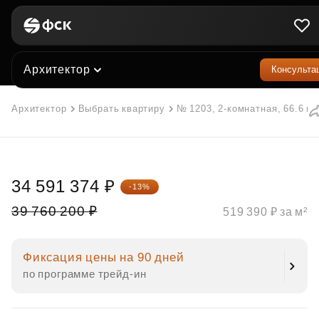
Архитектор
Консульта
Архитектор
Выбрать квартиру
№ 1203, 2-комнатная, 66.6 м²
34 591 374 ₽
-13%
39 760 200 ₽
519 390 ₽ за м²
Фиксация цены на 90 дней
по программе трейд‑ин