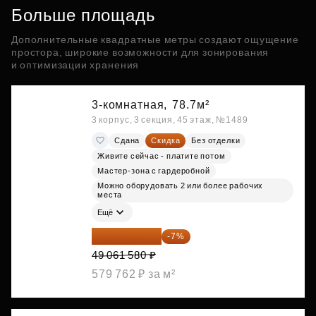
Больше площадь
Дополнительные квадратные метры создают ощущение
простора, широкие возможности для зонирования
и оптимизации хранения
3-комнатная,
78.7м²
3 корпус, 3 секция, 45 этаж, №1489
Сдана
Скидка
Без отделки
Живите сейчас - платите потом
Мастер-зона с гардеробной
Можно оборудовать 2 или более рабочих
места
Ещё
45 627 269 ₽
-7%
49 061 580 ₽
579 762 ₽ за м²