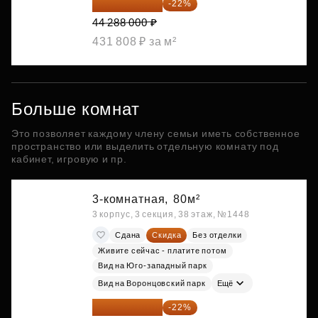
34 544 640 ₽
-22%
44 288 000 ₽
431 808 ₽ за м²
Больше комнат
Это позволяет каждому члену семьи иметь собственное
пространство или выделить отдельную комнату под
кабинет, игровую и пр.
3-комнатная,
80м²
3 корпус, 3 секция, 38 этаж, №1448
Сдана
Скидка
Без отделки
Живите сейчас - платите потом
Вид на Юго-западный парк
Вид на Воронцовский парк
Ещё
34 544 640 ₽
-22%