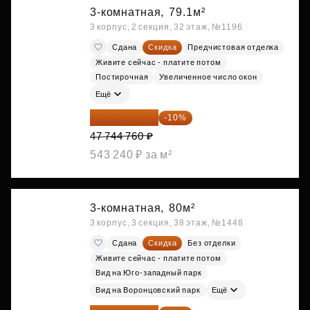
3-комнатная,
79.1м²
3 корпус, 2 секция, 32 этаж, №1196
Сдана
Скидка
Предчистовая отделка
Живите сейчас - платите потом
Постирочная
Увеличенное число окон
Ещё
42 970 284 ₽
-10%
47 744 760 ₽
543 240 ₽ за м²
3-комнатная,
80м²
3 корпус, 3 секция, 38 этаж, №1448
Сдана
Скидка
Без отделки
Живите сейчас - платите потом
Вид на Юго-западный парк
Вид на Воронцовский парк
Ещё